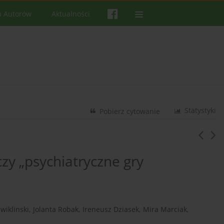
a Autorów
Aktualności
Statystyki
Pobierz cytowanie
zy „psychiatryczne gry
wiklinski
,
Jolanta Robak
,
Ireneusz Dziasek
,
Mira Marciak
,