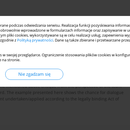
ne podczas odwiedzania serwisu. Realizacja funkcji pozyskiwania informacj
obrowolnie wprowadzone w formularzach informacje oraz zapisywanie w u
 tym pliki cookies, wykorzystywane są w celu realizacji usług, zapewnienia 
 zgodnie z
Polityką prywatności
. Dane są także zbierane i przetwarzane prze
s w swojej przeglądarce. Ograniczenie stosowania plików cookies w konfigur
 na stronie.
ocial constructionism used to criticize psychiatric inpatient
 the violence taking place on these wards, which consists in
uctionists have underlined the disabling power of language
Nie zgadzam się
takes off the ability to speak' from those who are diagnosed as
th the mentioned above critique from the perspective of the team
ward. The example presented here shows the chance for dialogue
ent undertaken/applied according to the legally binding Act of