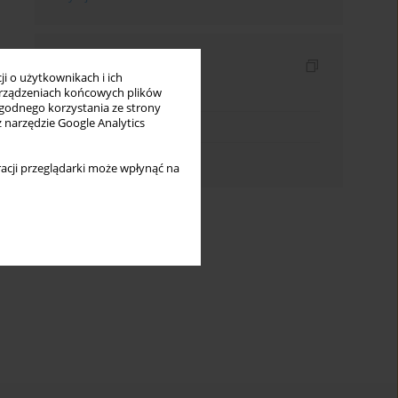
Indeksy
i o użytkownikach i ich
rządzeniach końcowych plików
Indeks słów kluczowych
wygodnego korzystania ze strony
z narzędzie Google Analytics
Indeks dziedzin
Indeks autorów
acji przeglądarki może wpłynąć na