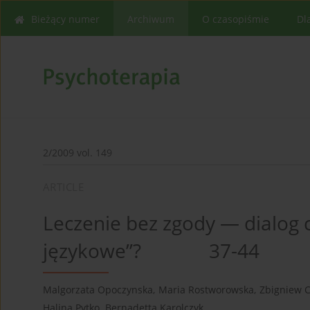
Bieżący numer
Archiwum
O czasopiśmie
Dl
2/2009 vol. 149
ARTICLE
Leczenie bez zgody — dialog c
językowe”? 37-44
Malgorzata Opoczynska
,
Maria Rostworowska
,
Zbigniew C
Halina Pytko
,
Bernadetta Karolczyk