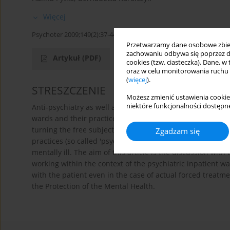
Więcej
Psychoter 2009;149(2):37-44
Przetwarzamy dane osobowe zbiera
zachowaniu odbywa się poprzez d
Artykuł
(PDF)
cookies (tzw. ciasteczka). Dane, w
oraz w celu monitorowania ruchu
(
więcej
).
STRESZCZENIE
Możesz zmienić ustawienia cookie
niektóre funkcjonalności dostępne
Anti-psychiatry as well as various schools stemming from s
wards and their practices. Antipsychiatrists have pointed
turning the free subject into an object, yet social constr
Zgadzam się
practices (so called 'psychiatric language plays'), which '
mentally ill. The aim of this article is the discussion wi
working within the context of the psychiatric inpatient 
with the patient even in the case of actual forced treatm
the Protection of the Mental Health.