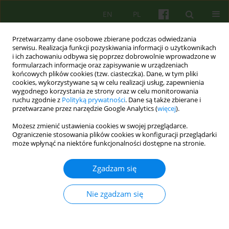
EN
PL
Przetwarzamy dane osobowe zbierane podczas odwiedzania
serwisu. Realizacja funkcji pozyskiwania informacji o użytkownikach
i ich zachowaniu odbywa się poprzez dobrowolnie wprowadzone w
formularzach informacje oraz zapisywanie w urządzeniach
końcowych plików cookies (tzw. ciasteczka). Dane, w tym pliki
cookies, wykorzystywane są w celu realizacji usług, zapewnienia
wygodnego korzystania ze strony oraz w celu monitorowania
ruchu zgodnie z
Polityką prywatności
. Dane są także zbierane i
przetwarzane przez narzędzie Google Analytics (
więcej
).
Autor
Zbigniew Cwiklinski
Możesz zmienić ustawienia cookies w swojej przeglądarce.
Ograniczenie stosowania plików cookies w konfiguracji przeglądarki
może wpłynąć na niektóre funkcjonalności dostępne na stronie.
ARTICLE
Leczenie bez zgody — dialog czy „psychiatryczne
Zgadzam się
gry językowe”? 37-44
Malgorzata Opoczynska
,
Maria Rostworowska
,
Zbigniew Cwiklinski
,
Nie zgadzam się
Jolanta Robak
,
Ireneusz Dziasek
,
Mira Marciak
,
Halina Pytko
,
Bernadetta Karolczyk
Psychoter 2009;149(2):37-44