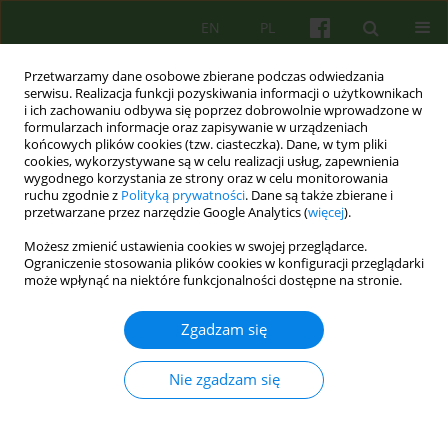
EN
PL
Przetwarzamy dane osobowe zbierane podczas odwiedzania
serwisu. Realizacja funkcji pozyskiwania informacji o użytkownikach
i ich zachowaniu odbywa się poprzez dobrowolnie wprowadzone w
formularzach informacje oraz zapisywanie w urządzeniach
końcowych plików cookies (tzw. ciasteczka). Dane, w tym pliki
cookies, wykorzystywane są w celu realizacji usług, zapewnienia
wygodnego korzystania ze strony oraz w celu monitorowania
ruchu zgodnie z
Polityką prywatności
. Dane są także zbierane i
przetwarzane przez narzędzie Google Analytics (
więcej
).
Autor
Artur Kołakowski
Możesz zmienić ustawienia cookies w swojej przeglądarce.
Ograniczenie stosowania plików cookies w konfiguracji przeglądarki
ARTICLE
może wpłynąć na niektóre funkcjonalności dostępne na stronie.
Terapia poznawczo-behawioralna pacjentki z
mutyzmem wybiórczym — analiza przypadku
Zgadzam się
Angelika Barbara Listwan
,
Artur Kołakowski
Nie zgadzam się
Psychoter 2021;196(1):33-47
DOI
:
https://doi.org/10.12740/PT/132249
Statystyki