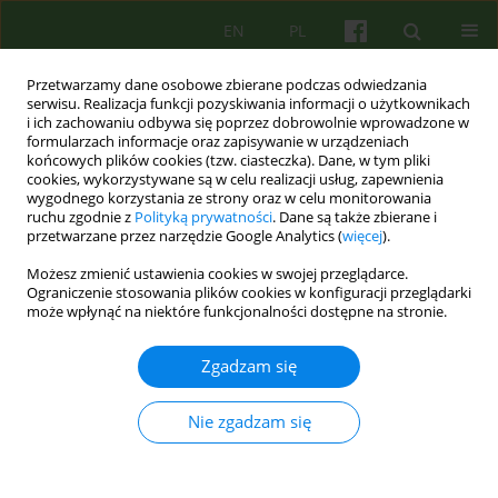
EN
PL
Przetwarzamy dane osobowe zbierane podczas odwiedzania
serwisu. Realizacja funkcji pozyskiwania informacji o użytkownikach
i ich zachowaniu odbywa się poprzez dobrowolnie wprowadzone w
formularzach informacje oraz zapisywanie w urządzeniach
końcowych plików cookies (tzw. ciasteczka). Dane, w tym pliki
cookies, wykorzystywane są w celu realizacji usług, zapewnienia
wygodnego korzystania ze strony oraz w celu monitorowania
ruchu zgodnie z
Polityką prywatności
. Dane są także zbierane i
przetwarzane przez narzędzie Google Analytics (
więcej
).
Autor
Ewa Wojtynkiewicz
Możesz zmienić ustawienia cookies w swojej przeglądarce.
Ograniczenie stosowania plików cookies w konfiguracji przeglądarki
ARTICLE
może wpłynąć na niektóre funkcjonalności dostępne na stronie.
O trudnych związkach uzależnienia od alkoholu i
zaburzeń osobowości – studium przypadku
Zgadzam się
Ewa Wojtynkiewicz
Nie zgadzam się
Psychoter 2020;195(4):23-35
DOI
:
https://doi.org/10.12740/PT/127546
Statystyki