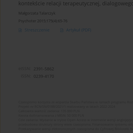
kontekście relacji terapeutycznej, dialogowego
Małgorzata Talarczyk
Psychoter 2015;175(4):65-76
Streszczenie
Artykuł
(PDF)
eISSN:
2391-5862
ISSN:
0239-4170
Czasopismo korzysta ze wsparcia Skarbu Państwa w ramach programu Ro
Projekt nr RCN/SN/0188/2021/1 realizowany w latach 2022-2024
Całkowita wartość zadania: 135 000 PLN
Kwota dofinansowania z MEiN: 50 000 PLN
Cele zadania: Wydanie w trybie Open Access w internecie wersji anglojęzyc
przebudowa struktury strony www czasopisma. Finansowanie systemu edytor
Przekazywanie wersji elektronicznych czasopisma do Cyfrowej Bibliotek