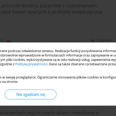
procesie leczenia pacjentek z rozpoznaniem
yczące badań opartych o praktykę terapeutyczną
DF)
Statystyki
ne podczas odwiedzania serwisu. Realizacja funkcji pozyskiwania informacj
obrowolnie wprowadzone w formularzach informacje oraz zapisywanie w u
 tym pliki cookies, wykorzystywane są w celu realizacji usług, zapewnienia 
oznaniem anoreksji psychicznej skoncentrowana na
 zgodnie z
Polityką prywatności
. Dane są także zbierane i przetwarzane prze
raktykę terapeutyczną - autorska wersja terapii.
s w swojej przeglądarce. Ograniczenie stosowania plików cookies w konfigur
 na stronie.
DF)
Statystyki
Nie zgadzam się
zaburzeniach psychicznych dzieci i młodzieży w