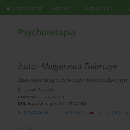
Bieżący numer
Archiwum
O czasopiśmie
Dl
Autor
Małgorzata Talarczyk
Znaczenie diagnozy w psychoterapeutycznym 
Małgorzata Talarczyk
Psychoter 2025;215(4):5-18
DOI
:
https://doi.org/10.12740/PT/214851
Streszczenie
Polski
(PDF)
Angielski
(P
ARTICLE