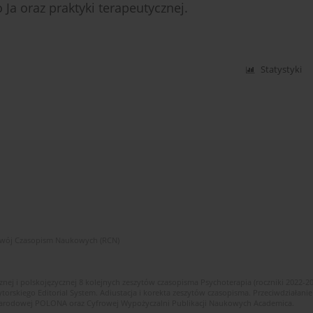
 Ja oraz praktyki terapeutycznej.
Statystyki
zwój Czasopism Naukowych (RCN)
znej i polskojęzycznej 8 kolejnych zeszytów czasopisma Psychoterapia (roczniki 2022-2
skiego Editorial System. Adiustacja i korekta zeszytów czasopisma. Przeciwdziałanie
i Narodowej POLONA oraz Cyfrowej Wypożyczalni Publikacji Naukowych Academica.