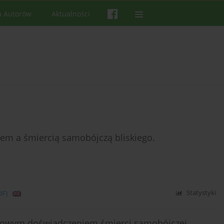
a Autorów
Aktualności
em a śmiercią samobójczą bliskiego.
DF)
Statystyki
kowym doświadczeniem śmierci samobójczej