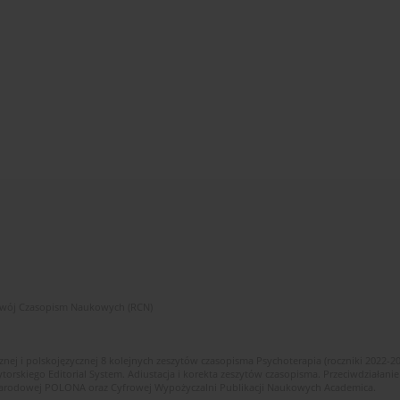
zwój Czasopism Naukowych (RCN)
znej i polskojęzycznej 8 kolejnych zeszytów czasopisma Psychoterapia (roczniki 2022-2
skiego Editorial System. Adiustacja i korekta zeszytów czasopisma. Przeciwdziałanie
i Narodowej POLONA oraz Cyfrowej Wypożyczalni Publikacji Naukowych Academica.