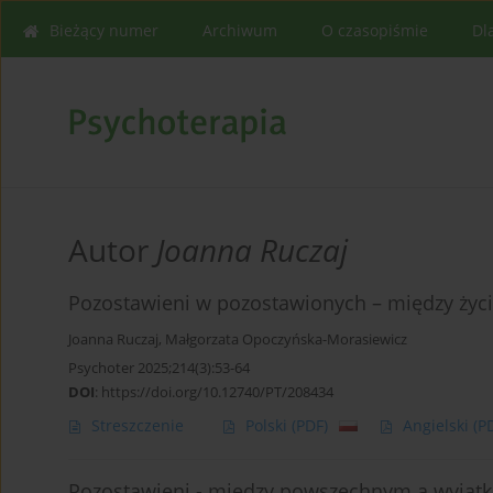
Bieżący numer
Archiwum
O czasopiśmie
Dl
Autor
Joanna Ruczaj
Pozostawieni w pozostawionych – między życi
Joanna Ruczaj
,
Małgorzata Opoczyńska-Morasiewicz
Psychoter 2025;214(3):53-64
DOI
:
https://doi.org/10.12740/PT/208434
Streszczenie
Polski
(PDF)
Angielski
(P
Pozostawieni - między powszechnym a wyjąt