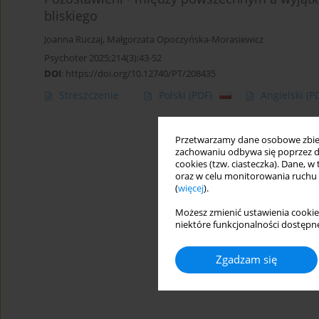
bliskiego
Joanna Ruczaj
,
Małgorzata Opoczyńska-Morasiewicz
Psychoter 2025;214(3):43-52
DOI
:
https://doi.org/10.12740/PT/208435
Streszczenie
Polski
(PDF)
Angielski
(P
Przetwarzamy dane osobowe zbiera
zachowaniu odbywa się poprzez d
cookies (tzw. ciasteczka). Dane, w
oraz w celu monitorowania ruchu
(
więcej
).
Możesz zmienić ustawienia cookie
niektóre funkcjonalności dostępne
Zgadzam się