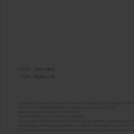
eISSN:
2391-5862
ISSN:
0239-4170
Czasopismo korzysta ze wsparcia Skarbu Państwa w ramach programu Ro
Projekt nr RCN/SN/0188/2021/1 realizowany w latach 2022-2024
Całkowita wartość zadania: 135 000 PLN
Kwota dofinansowania z MEiN: 50 000 PLN
Cele zadania: Wydanie w trybie Open Access w internecie wersji anglojęzyc
przebudowa struktury strony www czasopisma. Finansowanie systemu edytor
Przekazywanie wersji elektronicznych czasopisma do Cyfrowej Bibliotek