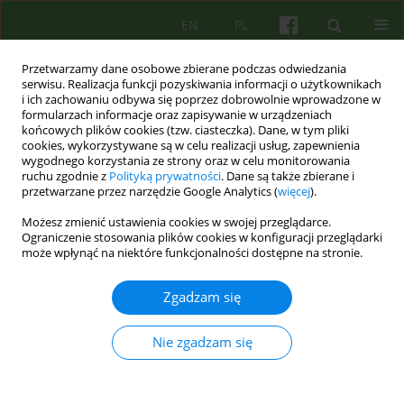
EN
PL
Przetwarzamy dane osobowe zbierane podczas odwiedzania
serwisu. Realizacja funkcji pozyskiwania informacji o użytkownikach
i ich zachowaniu odbywa się poprzez dobrowolnie wprowadzone w
formularzach informacje oraz zapisywanie w urządzeniach
końcowych plików cookies (tzw. ciasteczka). Dane, w tym pliki
cookies, wykorzystywane są w celu realizacji usług, zapewnienia
wygodnego korzystania ze strony oraz w celu monitorowania
ruchu zgodnie z
Polityką prywatności
. Dane są także zbierane i
przetwarzane przez narzędzie Google Analytics (
więcej
).
Autor
Małgorzata Opoczyńska-
Możesz zmienić ustawienia cookies w swojej przeglądarce.
Morasiewicz
Ograniczenie stosowania plików cookies w konfiguracji przeglądarki
może wpłynąć na niektóre funkcjonalności dostępne na stronie.
ARTICLE
Zgadzam się
Autostygmatyzacja na czas przemijania –
interpretacyjna analiza fenomenologiczna
doświadczenia starszych kobiet zmagających się
Nie zgadzam się
z depresją w przebiegu zaburzeń nastroju
Anna Bańbura-Nowak
,
Katarzyna Kowara
,
Małgorzata Opoczyńska-