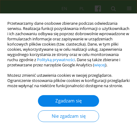
EN
PL
Przetwarzamy dane osobowe zbierane podczas odwiedzania
serwisu. Realizacja funkcji pozyskiwania informacji o użytkownikach
i ich zachowaniu odbywa się poprzez dobrowolnie wprowadzone w
formularzach informacje oraz zapisywanie w urządzeniach
końcowych plików cookies (tzw. ciasteczka). Dane, w tym pliki
cookies, wykorzystywane są w celu realizacji usług, zapewnienia
wygodnego korzystania ze strony oraz w celu monitorowania
ruchu zgodnie z
Polityką prywatności
. Dane są także zbierane i
przetwarzane przez narzędzie Google Analytics (
więcej
).
1/2021 vol. 196
Możesz zmienić ustawienia cookies w swojej przeglądarce.
Ograniczenie stosowania plików cookies w konfiguracji przeglądarki
ARTICLE
może wpłynąć na niektóre funkcjonalności dostępne na stronie.
Autostygmatyzacja na czas
Zgadzam się
przemijania – interpretacyjna
Nie zgadzam się
analiza fenomenologiczna
doświadczenia starszych kobiet