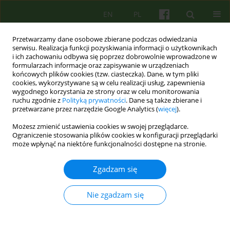
EN
PL
Przetwarzamy dane osobowe zbierane podczas odwiedzania
serwisu. Realizacja funkcji pozyskiwania informacji o użytkownikach
i ich zachowaniu odbywa się poprzez dobrowolnie wprowadzone w
formularzach informacje oraz zapisywanie w urządzeniach
końcowych plików cookies (tzw. ciasteczka). Dane, w tym pliki
cookies, wykorzystywane są w celu realizacji usług, zapewnienia
wygodnego korzystania ze strony oraz w celu monitorowania
ruchu zgodnie z
Polityką prywatności
. Dane są także zbierane i
przetwarzane przez narzędzie Google Analytics (
więcej
).
Autor
Agnieszka Lelek
Możesz zmienić ustawienia cookies w swojej przeglądarce.
Ograniczenie stosowania plików cookies w konfiguracji przeglądarki
Jak nastolatki radzą sobie z sytuacjami
może wpłynąć na niektóre funkcjonalności dostępne na stronie.
kryzysowymi? Wstępne doniesienia z badań
nastolatków z zaburzeniami depresyjnymi i
Zgadzam się
lękowymi.
Nie zgadzam się
Agnieszka Lelek
,
Joanna Mostowik
,
Anna Kwapniewska
,
Magdalena
Adamczyk-Banach
Psychoter 2021;199(4):49-63
DOI
:
https://doi.org/10.12740/PT/146493