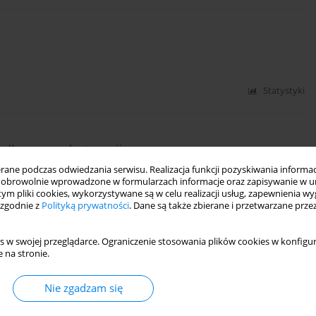
Statystyki
adku w psychoterapii.
ne podczas odwiedzania serwisu. Realizacja funkcji pozyskiwania informacj
zimierz Bierzyński
,
Łukasz Müldner-Nieckowski
,
Mariusz Furgał
obrowolnie wprowadzone w formularzach informacje oraz zapisywanie w u
 tym pliki cookies, wykorzystywane są w celu realizacji usług, zapewnienia 
 zgodnie z
Polityką prywatności
. Dane są także zbierane i przetwarzane prze
DF)
Statystyki
s w swojej przeglądarce. Ograniczenie stosowania plików cookies w konfigur
 na stronie.
cy w relacji intymnej.
Nie zgadzam się
 Śmierciak
,
Artur Daren
,
Mariusz Furgał