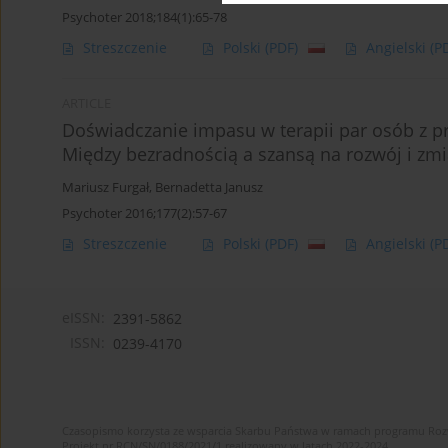
Psychoter 2018;184(1):65-78
Streszczenie
Polski
(PDF)
Angielski
(P
ARTICLE
Doświadczanie impasu w terapii par osób z
Między bezradnością a szansą na rozwój i zm
Mariusz Furgał
,
Bernadetta Janusz
Psychoter 2016;177(2):57-67
Streszczenie
Polski
(PDF)
Angielski
(P
eISSN:
2391-5862
ISSN:
0239-4170
Czasopismo korzysta ze wsparcia Skarbu Państwa w ramach programu Ro
Projekt nr RCN/SN/0188/2021/1 realizowany w latach 2022-2024