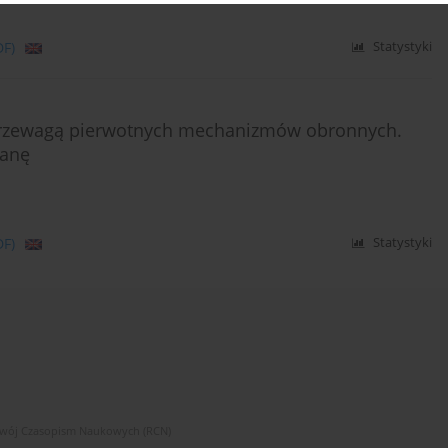
DF)
Statystyki
 przewagą pierwotnych mechanizmów obronnych.
ianę
DF)
Statystyki
zwój Czasopism Naukowych (RCN)