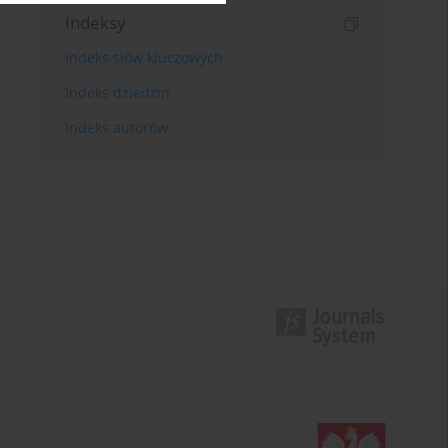
Indeksy
Indeks słów kluczowych
Indeks dziedzin
Indeks autorów