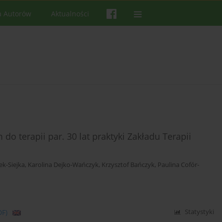
a Autorów
Aktualności
o terapii par. 30 lat praktyki Zakładu Terapii
ek-Siejka
,
Karolina Dejko-Wańczyk
,
Krzysztof Bańczyk
,
Paulina Cofór-
DF)
Statystyki