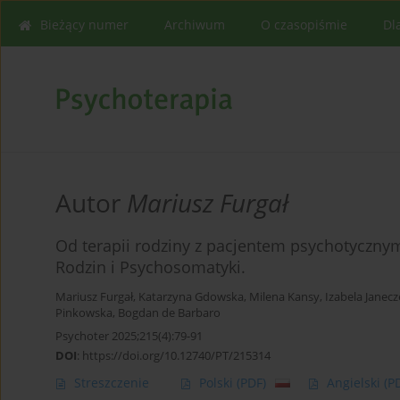
Bieżący numer
Archiwum
O czasopiśmie
Dl
Autor
Mariusz Furgał
Od terapii rodziny z pacjentem psychotycznym d
Rodzin i Psychosomatyki.
Mariusz Furgał
,
Katarzyna Gdowska
,
Milena Kansy
,
Izabela Janecz
Pinkowska
,
Bogdan de Barbaro
Psychoter 2025;215(4):79-91
DOI
:
https://doi.org/10.12740/PT/215314
Streszczenie
Polski
(PDF)
Angielski
(P