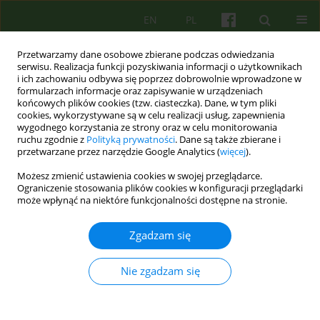
EN
PL
Przetwarzamy dane osobowe zbierane podczas odwiedzania
serwisu. Realizacja funkcji pozyskiwania informacji o użytkownikach
i ich zachowaniu odbywa się poprzez dobrowolnie wprowadzone w
formularzach informacje oraz zapisywanie w urządzeniach
końcowych plików cookies (tzw. ciasteczka). Dane, w tym pliki
cookies, wykorzystywane są w celu realizacji usług, zapewnienia
wygodnego korzystania ze strony oraz w celu monitorowania
ruchu zgodnie z
Polityką prywatności
. Dane są także zbierane i
przetwarzane przez narzędzie Google Analytics (
więcej
).
Autor
Sylwia Zaremba
Możesz zmienić ustawienia cookies w swojej przeglądarce.
Ograniczenie stosowania plików cookies w konfiguracji przeglądarki
może wpłynąć na niektóre funkcjonalności dostępne na stronie.
ARTICLE
Ojciec „piersiujący”- wpływ ojca na trudności
Zgadzam się
jedzenia u dzieci. Ujęcie psychodynamiczne
Urszula Teresa Turyna
,
Sylwia Zaremba
Nie zgadzam się
Psychoter 2015;174(3):15-23
DOI
:
https://doi.org/10.12740/PT/58696
Statystyki