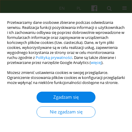
EN
PL
Przetwarzamy dane osobowe zbierane podczas odwiedzania
serwisu. Realizacja funkcji pozyskiwania informacji o użytkownikach
i ich zachowaniu odbywa się poprzez dobrowolnie wprowadzone w
formularzach informacje oraz zapisywanie w urządzeniach
końcowych plików cookies (tzw. ciasteczka). Dane, w tym pliki
cookies, wykorzystywane są w celu realizacji usług, zapewnienia
wygodnego korzystania ze strony oraz w celu monitorowania
ruchu zgodnie z
Polityką prywatności
. Dane są także zbierane i
przetwarzane przez narzędzie Google Analytics (
więcej
).
Autor
Swietłana Mróz
Możesz zmienić ustawienia cookies w swojej przeglądarce.
Ograniczenie stosowania plików cookies w konfiguracji przeglądarki
może wpłynąć na niektóre funkcjonalności dostępne na stronie.
ARTICLE
Od marca 2020 do marca 2021 - psychoterapeuci
Zgadzam się
o pracy w pandemii COVID-19. Autoetnografia
zbiorowa
Nie zgadzam się
Bogusława Elżbieta Piasecka
,
Antonina Bryniarska
,
Swietłana Mróz
,
Barbara Wojszel
,
Monika Janczura
,
Barbara Józefik
,
Agata Siwiec-Bek
,
Bartłomiej Taurogiński