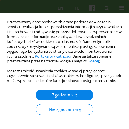
EN
PL
Przetwarzamy dane osobowe zbierane podczas odwiedzania
serwisu. Realizacja funkcji pozyskiwania informacji o użytkownikach
i ich zachowaniu odbywa się poprzez dobrowolnie wprowadzone w
formularzach informacje oraz zapisywanie w urządzeniach
końcowych plików cookies (tzw. ciasteczka). Dane, w tym pliki
cookies, wykorzystywane są w celu realizacji usług, zapewnienia
wygodnego korzystania ze strony oraz w celu monitorowania
ruchu zgodnie z
Polityką prywatności
. Dane są także zbierane i
przetwarzane przez narzędzie Google Analytics (
więcej
).
Autor
Monika Janczura
Możesz zmienić ustawienia cookies w swojej przeglądarce.
Ograniczenie stosowania plików cookies w konfiguracji przeglądarki
może wpłynąć na niektóre funkcjonalności dostępne na stronie.
ARTICLE
Od marca 2020 do marca 2021 - psychoterapeuci
Zgadzam się
o pracy w pandemii COVID-19. Autoetnografia
zbiorowa
Nie zgadzam się
Bogusława Elżbieta Piasecka
,
Antonina Bryniarska
,
Swietłana Mróz
,
Barbara Wojszel
,
Monika Janczura
,
Barbara Józefik
,
Agata Siwiec-Bek
,
Bartłomiej Taurogiński