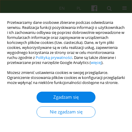
EN
PL
Przetwarzamy dane osobowe zbierane podczas odwiedzania
serwisu. Realizacja funkcji pozyskiwania informacji o użytkownikach
i ich zachowaniu odbywa się poprzez dobrowolnie wprowadzone w
formularzach informacje oraz zapisywanie w urządzeniach
końcowych plików cookies (tzw. ciasteczka). Dane, w tym pliki
cookies, wykorzystywane są w celu realizacji usług, zapewnienia
wygodnego korzystania ze strony oraz w celu monitorowania
ruchu zgodnie z
Polityką prywatności
. Dane są także zbierane i
przetwarzane przez narzędzie Google Analytics (
więcej
).
Autor
Slawomir Bukowski
Możesz zmienić ustawienia cookies w swojej przeglądarce.
Ograniczenie stosowania plików cookies w konfiguracji przeglądarki
ARTICLE
może wpłynąć na niektóre funkcjonalności dostępne na stronie.
Sesja terapeutyczna w podejściu poznawczo-
behawioralnym
Zgadzam się
Barbara Kosmala
,
Slawomir Bukowski
Nie zgadzam się
Psychoter 2007;140(1):27-36
Statystyki
Streszczenie
Artykuł
(PDF)