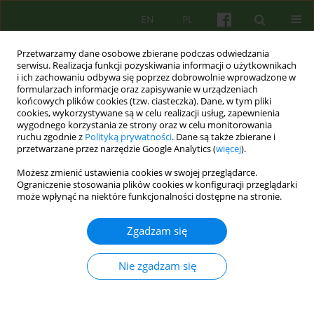
EN
PL
Przetwarzamy dane osobowe zbierane podczas odwiedzania
serwisu. Realizacja funkcji pozyskiwania informacji o użytkownikach
i ich zachowaniu odbywa się poprzez dobrowolnie wprowadzone w
formularzach informacje oraz zapisywanie w urządzeniach
końcowych plików cookies (tzw. ciasteczka). Dane, w tym pliki
cookies, wykorzystywane są w celu realizacji usług, zapewnienia
wygodnego korzystania ze strony oraz w celu monitorowania
ruchu zgodnie z
Polityką prywatności
. Dane są także zbierane i
przetwarzane przez narzędzie Google Analytics (
więcej
).
1/2007 vol. 140
Możesz zmienić ustawienia cookies w swojej przeglądarce.
Ograniczenie stosowania plików cookies w konfiguracji przeglądarki
ARTICLE
może wpłynąć na niektóre funkcjonalności dostępne na stronie.
Sesja terapeutyczna w
Zgadzam się
podejściu poznawczo-
Nie zgadzam się
behawioralnym