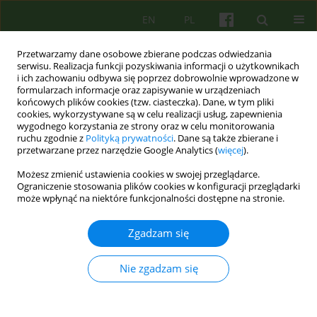
EN
PL
Przetwarzamy dane osobowe zbierane podczas odwiedzania
serwisu. Realizacja funkcji pozyskiwania informacji o użytkownikach
i ich zachowaniu odbywa się poprzez dobrowolnie wprowadzone w
formularzach informacje oraz zapisywanie w urządzeniach
końcowych plików cookies (tzw. ciasteczka). Dane, w tym pliki
cookies, wykorzystywane są w celu realizacji usług, zapewnienia
wygodnego korzystania ze strony oraz w celu monitorowania
ruchu zgodnie z
Polityką prywatności
. Dane są także zbierane i
przetwarzane przez narzędzie Google Analytics (
więcej
).
Autor
Pawel Bronowski
Możesz zmienić ustawienia cookies w swojej przeglądarce.
Ograniczenie stosowania plików cookies w konfiguracji przeglądarki
ARTICLE
może wpłynąć na niektóre funkcjonalności dostępne na stronie.
Specjalistyczne usługi opiekuńcze jako ważny
element środowiskowego leczenia osób chorych
Zgadzam się
psychicznie 35
Nie zgadzam się
Pawel Bronowski
,
Maryla Sawicka
Psychoter 2010;155(4):35-48
Statystyki