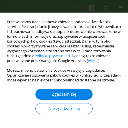
EN
PL
Przetwarzamy dane osobowe zbierane podczas odwiedzania
serwisu. Realizacja funkcji pozyskiwania informacji o użytkownikach
i ich zachowaniu odbywa się poprzez dobrowolnie wprowadzone w
formularzach informacje oraz zapisywanie w urządzeniach
końcowych plików cookies (tzw. ciasteczka). Dane, w tym pliki
cookies, wykorzystywane są w celu realizacji usług, zapewnienia
wygodnego korzystania ze strony oraz w celu monitorowania
ruchu zgodnie z
Polityką prywatności
. Dane są także zbierane i
przetwarzane przez narzędzie Google Analytics (
więcej
).
4/2010 vol. 155
Możesz zmienić ustawienia cookies w swojej przeglądarce.
Ograniczenie stosowania plików cookies w konfiguracji przeglądarki
ARTICLE
może wpłynąć na niektóre funkcjonalności dostępne na stronie.
Specjalistyczne usługi
Zgadzam się
opiekuńcze jako ważny element
Nie zgadzam się
środowiskowego leczenia osób
chorych psychicznie 35