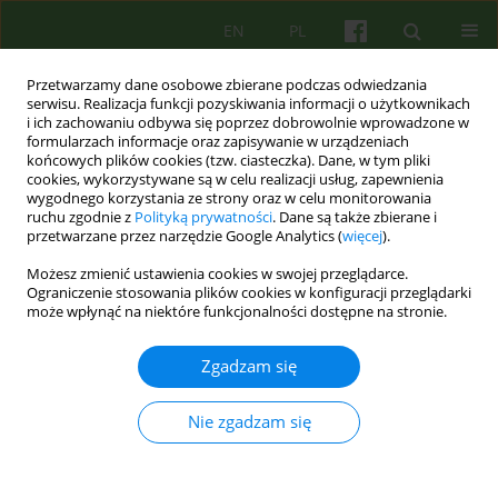
EN
PL
Przetwarzamy dane osobowe zbierane podczas odwiedzania
serwisu. Realizacja funkcji pozyskiwania informacji o użytkownikach
i ich zachowaniu odbywa się poprzez dobrowolnie wprowadzone w
formularzach informacje oraz zapisywanie w urządzeniach
końcowych plików cookies (tzw. ciasteczka). Dane, w tym pliki
cookies, wykorzystywane są w celu realizacji usług, zapewnienia
wygodnego korzystania ze strony oraz w celu monitorowania
ruchu zgodnie z
Polityką prywatności
. Dane są także zbierane i
przetwarzane przez narzędzie Google Analytics (
więcej
).
Autor
Marzena Witkowska
Możesz zmienić ustawienia cookies w swojej przeglądarce.
Ograniczenie stosowania plików cookies w konfiguracji przeglądarki
może wpłynąć na niektóre funkcjonalności dostępne na stronie.
ARTICLE
Kompetencje potrzebne do prowadzenia terapii
Zgadzam się
psychoanalitycznych i psychodynamicznych w
Polsce
Nie zgadzam się
Lech Kalita
,
Agnieszka Bittner-Jakubowska
,
Edward Buzun
,
Piotr
Dworczyk
,
Mirosław Giza
,
Alina Henzel-Korzeniowska
,
Janusz
Kitrasiewicz
,
Anna Mędrzejewska
,
Małgorzata Szmalec
,
Marzena