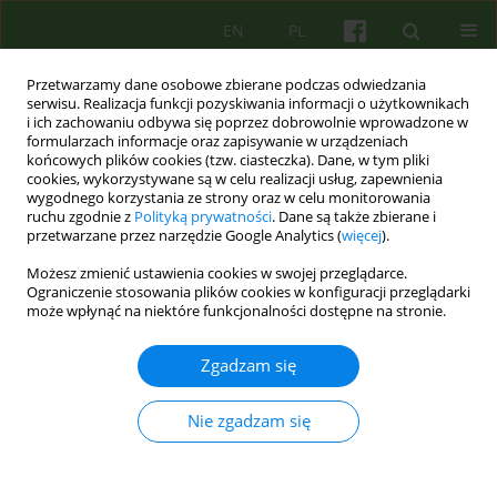
EN
PL
Przetwarzamy dane osobowe zbierane podczas odwiedzania
serwisu. Realizacja funkcji pozyskiwania informacji o użytkownikach
i ich zachowaniu odbywa się poprzez dobrowolnie wprowadzone w
formularzach informacje oraz zapisywanie w urządzeniach
końcowych plików cookies (tzw. ciasteczka). Dane, w tym pliki
cookies, wykorzystywane są w celu realizacji usług, zapewnienia
wygodnego korzystania ze strony oraz w celu monitorowania
ruchu zgodnie z
Polityką prywatności
. Dane są także zbierane i
przetwarzane przez narzędzie Google Analytics (
więcej
).
Autor
Piotr Dworczyk
Możesz zmienić ustawienia cookies w swojej przeglądarce.
Ograniczenie stosowania plików cookies w konfiguracji przeglądarki
może wpłynąć na niektóre funkcjonalności dostępne na stronie.
ARTICLE
Kompetencje potrzebne do prowadzenia terapii
Zgadzam się
psychoanalitycznych i psychodynamicznych w
Polsce
Nie zgadzam się
Lech Kalita
,
Agnieszka Bittner-Jakubowska
,
Edward Buzun
,
Piotr
Dworczyk
,
Mirosław Giza
,
Alina Henzel-Korzeniowska
,
Janusz
Kitrasiewicz
,
Anna Mędrzejewska
,
Małgorzata Szmalec
,
Marzena