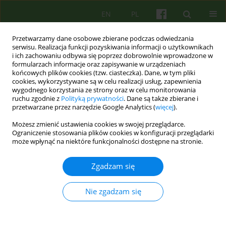
EN
PL
Przetwarzamy dane osobowe zbierane podczas odwiedzania
serwisu. Realizacja funkcji pozyskiwania informacji o użytkownikach
i ich zachowaniu odbywa się poprzez dobrowolnie wprowadzone w
formularzach informacje oraz zapisywanie w urządzeniach
końcowych plików cookies (tzw. ciasteczka). Dane, w tym pliki
cookies, wykorzystywane są w celu realizacji usług, zapewnienia
wygodnego korzystania ze strony oraz w celu monitorowania
ruchu zgodnie z
Polityką prywatności
. Dane są także zbierane i
przetwarzane przez narzędzie Google Analytics (
więcej
).
Autor
Marta Szpak
Możesz zmienić ustawienia cookies w swojej przeglądarce.
Ograniczenie stosowania plików cookies w konfiguracji przeglądarki
Terapie wywodzące się z psychoanalizy jako
może wpłynąć na niektóre funkcjonalności dostępne na stronie.
terapie wsparte empirycznie
Zgadzam się
Marta Szpak
Psychoter 2024;210(3):45-59
Nie zgadzam się
DOI
:
https://doi.org/10.12740/PT/194085
Statystyki
Streszczenie
Polski
(PDF)