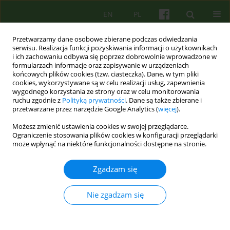
EN
PL
Przetwarzamy dane osobowe zbierane podczas odwiedzania
serwisu. Realizacja funkcji pozyskiwania informacji o użytkownikach
i ich zachowaniu odbywa się poprzez dobrowolnie wprowadzone w
formularzach informacje oraz zapisywanie w urządzeniach
końcowych plików cookies (tzw. ciasteczka). Dane, w tym pliki
cookies, wykorzystywane są w celu realizacji usług, zapewnienia
wygodnego korzystania ze strony oraz w celu monitorowania
ruchu zgodnie z
Polityką prywatności
. Dane są także zbierane i
przetwarzane przez narzędzie Google Analytics (
więcej
).
3/2013 vol. 166
Możesz zmienić ustawienia cookies w swojej przeglądarce.
Ograniczenie stosowania plików cookies w konfiguracji przeglądarki
ARTICLE
może wpłynąć na niektóre funkcjonalności dostępne na stronie.
Nieświadoma fantazja jako
Zgadzam się
przedmiot naukowej dyskusji w
Nie zgadzam się
Brytyjskim Towarzystwie
Psychoanalitycznym w latach