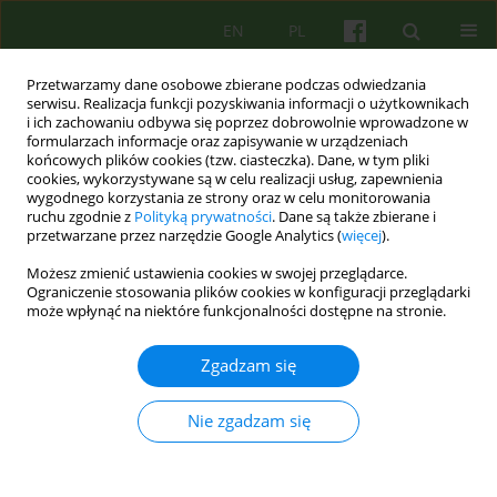
EN
PL
Przetwarzamy dane osobowe zbierane podczas odwiedzania
serwisu. Realizacja funkcji pozyskiwania informacji o użytkownikach
i ich zachowaniu odbywa się poprzez dobrowolnie wprowadzone w
formularzach informacje oraz zapisywanie w urządzeniach
końcowych plików cookies (tzw. ciasteczka). Dane, w tym pliki
cookies, wykorzystywane są w celu realizacji usług, zapewnienia
wygodnego korzystania ze strony oraz w celu monitorowania
ruchu zgodnie z
Polityką prywatności
. Dane są także zbierane i
przetwarzane przez narzędzie Google Analytics (
więcej
).
Autor
Marta Szymańska-Pytlińska
Możesz zmienić ustawienia cookies w swojej przeglądarce.
Ograniczenie stosowania plików cookies w konfiguracji przeglądarki
może wpłynąć na niektóre funkcjonalności dostępne na stronie.
ARTICLE
Diagnoza niedojrzałości psychoseksualnej
Zgadzam się
sprawców przestępstw seksualnych wobec dzieci
jako wyznacznik opracowania programu ich
Nie zgadzam się
psychoterapii.
Marta Elżbieta Szymańska-Pytlińska
,
Maria Janina Beisert
Psychoter 2016;178(3):63-76