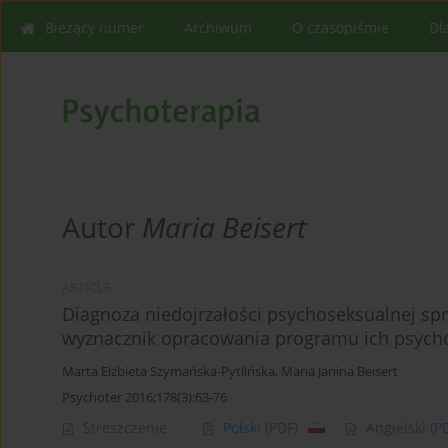
Bieżący numer
Archiwum
O czasopiśmie
Dl
Autor
Maria Beisert
ARTICLE
Diagnoza niedojrzałości psychoseksualnej sp
wyznacznik opracowania programu ich psycho
Marta Elżbieta Szymańska-Pytlińska
,
Maria Janina Beisert
Psychoter 2016;178(3):63-76
Streszczenie
Polski
(PDF)
Angielski
(P