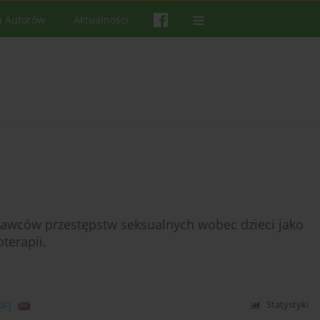
a Autorów
Aktualności
rawców przestępstw seksualnych wobec dzieci jako
terapii.
DF)
Statystyki