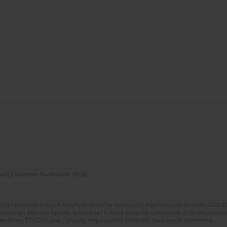
zwój Czasopism Naukowych (RCN)
znej i polskojęzycznej 8 kolejnych zeszytów czasopisma Psychoterapia (roczniki 2022-2
skiego Editorial System. Adiustacja i korekta zeszytów czasopisma. Przeciwdziałanie
i Narodowej POLONA oraz Cyfrowej Wypożyczalni Publikacji Naukowych Academica.