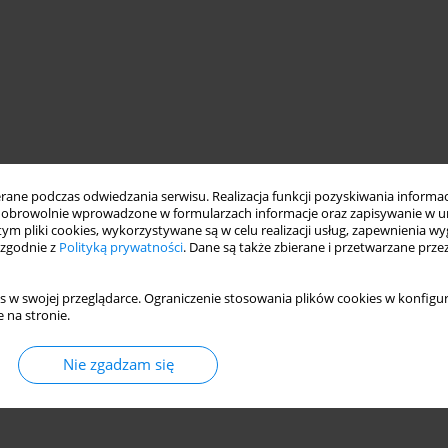
ne podczas odwiedzania serwisu. Realizacja funkcji pozyskiwania informacj
obrowolnie wprowadzone w formularzach informacje oraz zapisywanie w u
 tym pliki cookies, wykorzystywane są w celu realizacji usług, zapewnienia 
 zgodnie z
Polityką prywatności
. Dane są także zbierane i przetwarzane prze
s w swojej przeglądarce. Ograniczenie stosowania plików cookies w konfigur
 na stronie.
Nie zgadzam się