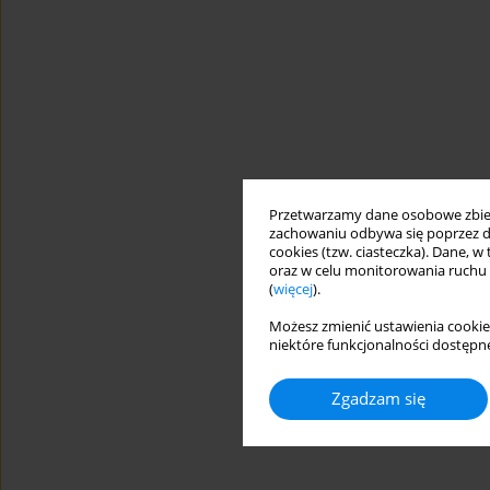
Przetwarzamy dane osobowe zbiera
zachowaniu odbywa się poprzez d
cookies (tzw. ciasteczka). Dane, w
oraz w celu monitorowania ruchu
(
więcej
).
Możesz zmienić ustawienia cookie
niektóre funkcjonalności dostępne
Zgadzam się