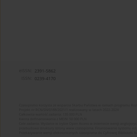
eISSN:
2391-5862
ISSN:
0239-4170
Czasopismo korzysta ze wsparcia Skarbu Państwa w ramach programu Ro
Projekt nr RCN/SN/0188/2021/1 realizowany w latach 2022-2024
Całkowita wartość zadania: 135 000 PLN
Kwota dofinansowania z MEiN: 50 000 PLN
Cele zadania: Wydanie w trybie Open Access w internecie wersji anglojęzyc
przebudowa struktury strony www czasopisma. Finansowanie systemu edytor
Przekazywanie wersji elektronicznych czasopisma do Cyfrowej Bibliotek