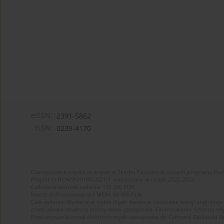
eISSN:
2391-5862
ISSN:
0239-4170
Czasopismo korzysta ze wsparcia Skarbu Państwa w ramach programu Ro
Projekt nr RCN/SN/0188/2021/1 realizowany w latach 2022-2024
Całkowita wartość zadania: 135 000 PLN
Kwota dofinansowania z MEiN: 50 000 PLN
Cele zadania: Wydanie w trybie Open Access w internecie wersji anglojęzyc
przebudowa struktury strony www czasopisma. Finansowanie systemu edytor
Przekazywanie wersji elektronicznych czasopisma do Cyfrowej Bibliotek