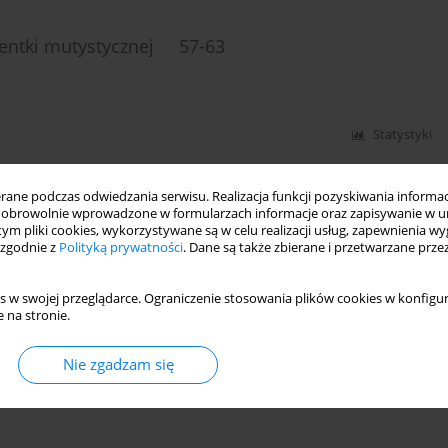
cjentki mutystycznej 57-63
Statystyki
ne podczas odwiedzania serwisu. Realizacja funkcji pozyskiwania informacj
obrowolnie wprowadzone w formularzach informacje oraz zapisywanie w u
i lęk w przebiegu jadłowstrętu psychicznego.
 tym pliki cookies, wykorzystywane są w celu realizacji usług, zapewnienia 
olescencji 35-60
 zgodnie z
Polityką prywatności
. Dane są także zbierane i przetwarzane prze
s w swojej przeglądarce. Ograniczenie stosowania plików cookies w konfigur
 na stronie.
Statystyki
Nie zgadzam się