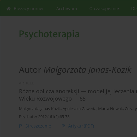
Bieżący numer
Archiwum
O czasopiśmie
Dl
Autor
Malgorzata Janas-Kozik
ARTICLE
Różne oblicza anoreksji — model jej leczenia 
Wieku Rozwojowego 65
Malgorzata Janas-Kozik
,
Agnieszka Gaweda
,
Marta Nowak
,
Cezary
Psychoter 2012;161(2):65-73
Streszczenie
Artykuł
(PDF)