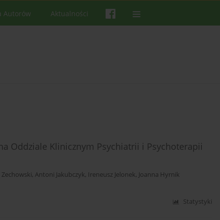
a Autorów
Aktualności
na Oddziale Klinicznym Psychiatrii i Psychoterapii
 Zechowski
,
Antoni Jakubczyk
,
Ireneusz Jelonek
,
Joanna Hyrnik
Statystyki