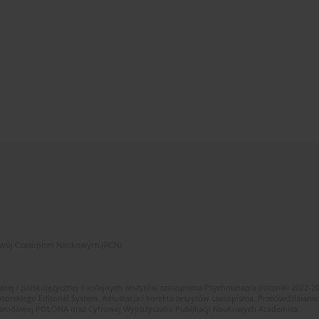
zwój Czasopism Naukowych (RCN)
znej i polskojęzycznej 8 kolejnych zeszytów czasopisma Psychoterapia (roczniki 2022-2
skiego Editorial System. Adiustacja i korekta zeszytów czasopisma. Przeciwdziałanie
i Narodowej POLONA oraz Cyfrowej Wypożyczalni Publikacji Naukowych Academica.