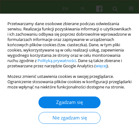
EN
PL
Przetwarzamy dane osobowe zbierane podczas odwiedzania
serwisu. Realizacja funkcji pozyskiwania informacji o użytkownikach
i ich zachowaniu odbywa się poprzez dobrowolnie wprowadzone w
formularzach informacje oraz zapisywanie w urządzeniach
końcowych plików cookies (tzw. ciasteczka). Dane, w tym pliki
cookies, wykorzystywane są w celu realizacji usług, zapewnienia
wygodnego korzystania ze strony oraz w celu monitorowania
ruchu zgodnie z
Polityką prywatności
. Dane są także zbierane i
przetwarzane przez narzędzie Google Analytics (
więcej
).
2/2012 vol. 161
Możesz zmienić ustawienia cookies w swojej przeglądarce.
Ograniczenie stosowania plików cookies w konfiguracji przeglądarki
ARTICLE
może wpłynąć na niektóre funkcjonalności dostępne na stronie.
Różne oblicza anoreksji —
Zgadzam się
model jej leczenia na Oddziale
Nie zgadzam się
Klinicznym Psychiatrii i
Psychoterapii Wieku