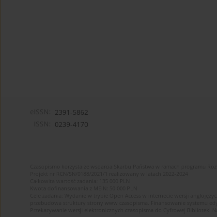
eISSN:
2391-5862
ISSN:
0239-4170
Czasopismo korzysta ze wsparcia Skarbu Państwa w ramach programu Ro
Projekt nr RCN/SN/0188/2021/1 realizowany w latach 2022-2024
Całkowita wartość zadania: 135 000 PLN
Kwota dofinansowania z MEiN: 50 000 PLN
Cele zadania: Wydanie w trybie Open Access w internecie wersji anglojęzyc
przebudowa struktury strony www czasopisma. Finansowanie systemu edytor
Przekazywanie wersji elektronicznych czasopisma do Cyfrowej Bibliotek