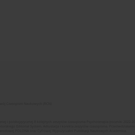
zwój Czasopism Naukowych (RCN)
znej i polskojęzycznej 8 kolejnych zeszytów czasopisma Psychoterapia (roczniki 2022-2
skiego Editorial System. Adiustacja i korekta zeszytów czasopisma. Przeciwdziałanie
i Narodowej POLONA oraz Cyfrowej Wypożyczalni Publikacji Naukowych Academica.