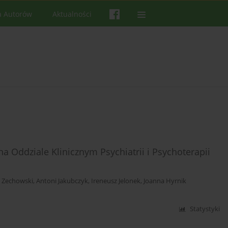
a Autorów
Aktualności
na Oddziale Klinicznym Psychiatrii i Psychoterapii
 Zechowski
,
Antoni Jakubczyk
,
Ireneusz Jelonek
,
Joanna Hyrnik
Statystyki