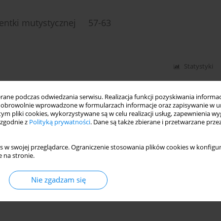
cjentki mutystycznej 57-63
Statystyki
ne podczas odwiedzania serwisu. Realizacja funkcji pozyskiwania informacj
obrowolnie wprowadzone w formularzach informacje oraz zapisywanie w u
i lęk w przebiegu jadłowstrętu psychicznego.
 tym pliki cookies, wykorzystywane są w celu realizacji usług, zapewnienia 
olescencji 35-60
 zgodnie z
Polityką prywatności
. Dane są także zbierane i przetwarzane prze
s w swojej przeglądarce. Ograniczenie stosowania plików cookies w konfigur
 na stronie.
Statystyki
Nie zgadzam się