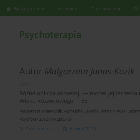
Bieżący numer
Archiwum
O czasopiśmie
Dl
Autor
Malgorzata Janas-Kozik
ARTICLE
Różne oblicza anoreksji — model jej leczenia 
Wieku Rozwojowego 65
Malgorzata Janas-Kozik
,
Agnieszka Gaweda
,
Marta Nowak
,
Cezary
Psychoter 2012;161(2):65-73
Streszczenie
Artykuł
(PDF)