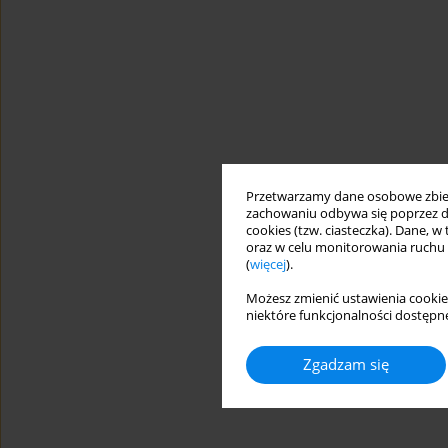
Przetwarzamy dane osobowe zbiera
zachowaniu odbywa się poprzez d
cookies (tzw. ciasteczka). Dane, w
oraz w celu monitorowania ruchu
(
więcej
).
Możesz zmienić ustawienia cookie
niektóre funkcjonalności dostępne
Zgadzam się