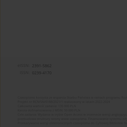
eISSN:
2391-5862
ISSN:
0239-4170
Czasopismo korzysta ze wsparcia Skarbu Państwa w ramach programu Ro
Projekt nr RCN/SN/0188/2021/1 realizowany w latach 2022-2024
Całkowita wartość zadania: 135 000 PLN
Kwota dofinansowania z MEiN: 50 000 PLN
Cele zadania: Wydanie w trybie Open Access w internecie wersji anglojęzyc
przebudowa struktury strony www czasopisma. Finansowanie systemu edytor
Przekazywanie wersji elektronicznych czasopisma do Cyfrowej Bibliotek