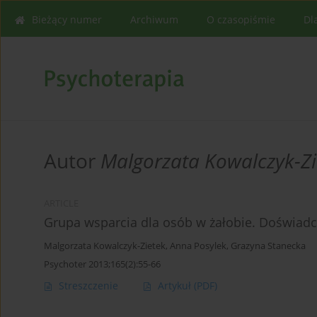
Bieżący numer
Archiwum
O czasopiśmie
Dl
Autor
Malgorzata Kowalczyk-Zi
ARTICLE
Grupa wsparcia dla osób w żałobie. Doświadc
Malgorzata Kowalczyk-Zietek
,
Anna Posylek
,
Grazyna Stanecka
Psychoter 2013;165(2):55-66
Streszczenie
Artykuł
(PDF)