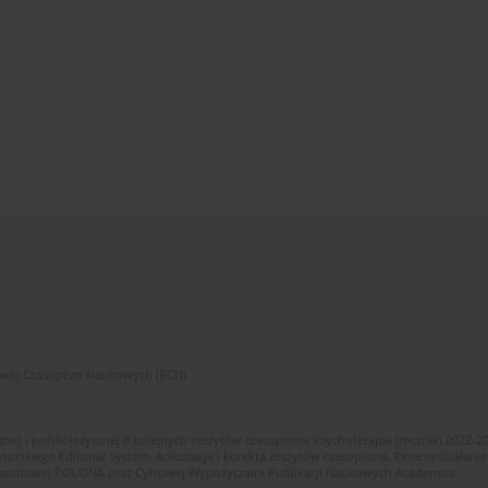
zwój Czasopism Naukowych (RCN)
znej i polskojęzycznej 8 kolejnych zeszytów czasopisma Psychoterapia (roczniki 2022-2
skiego Editorial System. Adiustacja i korekta zeszytów czasopisma. Przeciwdziałanie
i Narodowej POLONA oraz Cyfrowej Wypożyczalni Publikacji Naukowych Academica.