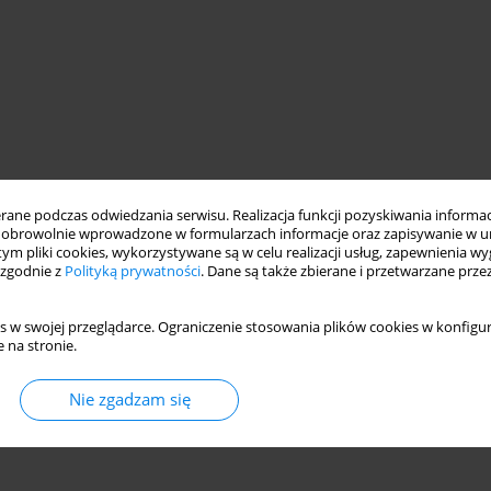
ne podczas odwiedzania serwisu. Realizacja funkcji pozyskiwania informacj
obrowolnie wprowadzone w formularzach informacje oraz zapisywanie w u
 tym pliki cookies, wykorzystywane są w celu realizacji usług, zapewnienia 
 zgodnie z
Polityką prywatności
. Dane są także zbierane i przetwarzane prze
s w swojej przeglądarce. Ograniczenie stosowania plików cookies w konfigur
 na stronie.
Nie zgadzam się