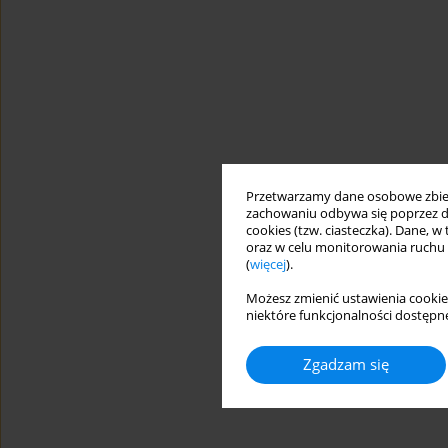
Przetwarzamy dane osobowe zbiera
zachowaniu odbywa się poprzez d
cookies (tzw. ciasteczka). Dane, w
oraz w celu monitorowania ruchu
(
więcej
).
Możesz zmienić ustawienia cookie
niektóre funkcjonalności dostępne
Zgadzam się