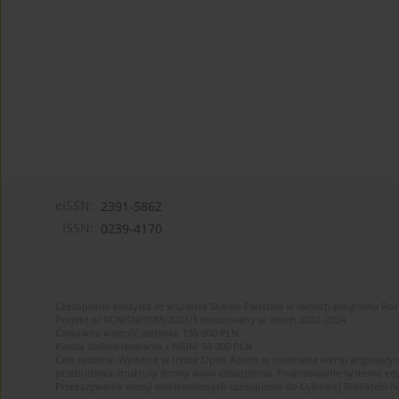
eISSN:
2391-5862
ISSN:
0239-4170
Czasopismo korzysta ze wsparcia Skarbu Państwa w ramach programu Ro
Projekt nr RCN/SN/0188/2021/1 realizowany w latach 2022-2024
Całkowita wartość zadania: 135 000 PLN
Kwota dofinansowania z MEiN: 50 000 PLN
Cele zadania: Wydanie w trybie Open Access w internecie wersji anglojęzyc
przebudowa struktury strony www czasopisma. Finansowanie systemu edytor
Przekazywanie wersji elektronicznych czasopisma do Cyfrowej Bibliotek