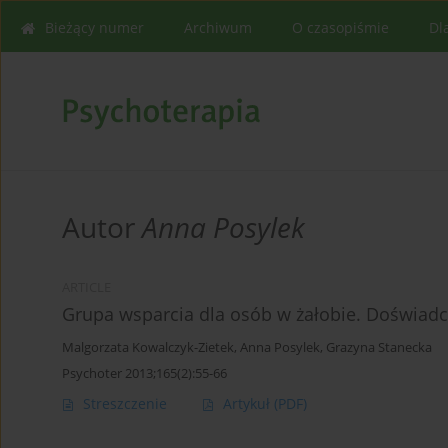
Bieżący numer
Archiwum
O czasopiśmie
Dl
Autor
Anna Posylek
ARTICLE
Grupa wsparcia dla osób w żałobie. Doświadc
Malgorzata Kowalczyk-Zietek
,
Anna Posylek
,
Grazyna Stanecka
Psychoter 2013;165(2):55-66
Streszczenie
Artykuł
(PDF)