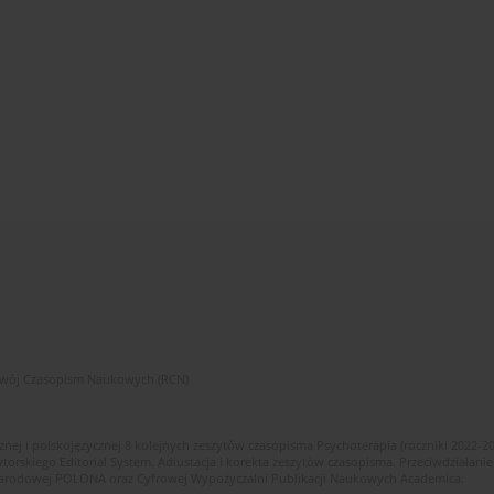
zwój Czasopism Naukowych (RCN)
znej i polskojęzycznej 8 kolejnych zeszytów czasopisma Psychoterapia (roczniki 2022-2
skiego Editorial System. Adiustacja i korekta zeszytów czasopisma. Przeciwdziałanie
i Narodowej POLONA oraz Cyfrowej Wypożyczalni Publikacji Naukowych Academica.