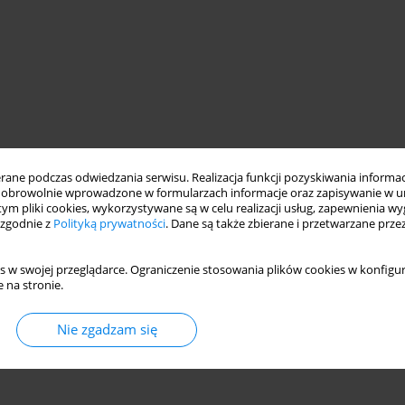
ne podczas odwiedzania serwisu. Realizacja funkcji pozyskiwania informacj
obrowolnie wprowadzone w formularzach informacje oraz zapisywanie w u
 tym pliki cookies, wykorzystywane są w celu realizacji usług, zapewnienia 
 zgodnie z
Polityką prywatności
. Dane są także zbierane i przetwarzane prze
s w swojej przeglądarce. Ograniczenie stosowania plików cookies w konfigur
 na stronie.
Nie zgadzam się