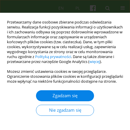
EN
PL
Przetwarzamy dane osobowe zbierane podczas odwiedzania
serwisu. Realizacja funkcji pozyskiwania informacji o użytkownikach
i ich zachowaniu odbywa się poprzez dobrowolnie wprowadzone w
formularzach informacje oraz zapisywanie w urządzeniach
końcowych plików cookies (tzw. ciasteczka). Dane, w tym pliki
cookies, wykorzystywane są w celu realizacji usług, zapewnienia
wygodnego korzystania ze strony oraz w celu monitorowania
ruchu zgodnie z
Polityką prywatności
. Dane są także zbierane i
przetwarzane przez narzędzie Google Analytics (
więcej
).
Autor
Katarzyna Prot
Możesz zmienić ustawienia cookies w swojej przeglądarce.
Ograniczenie stosowania plików cookies w konfiguracji przeglądarki
ARTICLE
może wpłynąć na niektóre funkcjonalności dostępne na stronie.
Analiza grupowa pacjentów psychotycznych
Zgadzam się
Katarzyna Prot -Klinger
Psychoter 2019;189(2):17-32
Nie zgadzam się
DOI
:
https://doi.org/10.12740/PT/110455
Statystyki
Streszczenie
Angielski
(PDF)