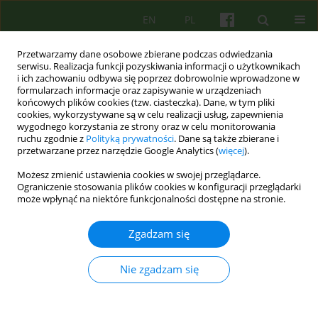
EN
PL
Przetwarzamy dane osobowe zbierane podczas odwiedzania
serwisu. Realizacja funkcji pozyskiwania informacji o użytkownikach
i ich zachowaniu odbywa się poprzez dobrowolnie wprowadzone w
formularzach informacje oraz zapisywanie w urządzeniach
końcowych plików cookies (tzw. ciasteczka). Dane, w tym pliki
cookies, wykorzystywane są w celu realizacji usług, zapewnienia
wygodnego korzystania ze strony oraz w celu monitorowania
ruchu zgodnie z
Polityką prywatności
. Dane są także zbierane i
przetwarzane przez narzędzie Google Analytics (
więcej
).
Autor
Joanna Jurek
Możesz zmienić ustawienia cookies w swojej przeglądarce.
Ograniczenie stosowania plików cookies w konfiguracji przeglądarki
ARTICLE
może wpłynąć na niektóre funkcjonalności dostępne na stronie.
Proces żałoby po utracie dziecka z perspektywy
teorii kontynuowania więzi: systematyczne
Zgadzam się
studium przypadku.
Nie zgadzam się
Bernadetta Janusz
,
Joanna Jurek
,
Karolina Dejko - Wańczyk
Psychoter 2018;187(4):31-42
Statystyki