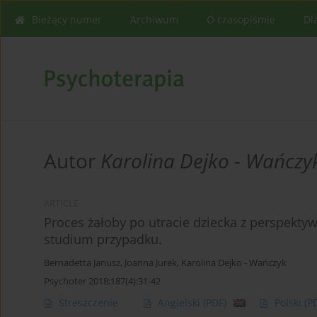
Bieżący numer
Archiwum
O czasopiśmie
Dl
Autor
Karolina Dejko - Wańczy
ARTICLE
Proces żałoby po utracie dziecka z perspekty
studium przypadku.
Bernadetta Janusz
,
Joanna Jurek
,
Karolina Dejko - Wańczyk
Psychoter 2018;187(4):31-42
Streszczenie
Angielski
(PDF)
Polski
(P