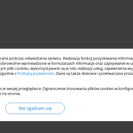
ne podczas odwiedzania serwisu. Realizacja funkcji pozyskiwania informacj
obrowolnie wprowadzone w formularzach informacje oraz zapisywanie w u
 tym pliki cookies, wykorzystywane są w celu realizacji usług, zapewnienia 
 zgodnie z
Polityką prywatności
. Dane są także zbierane i przetwarzane prze
s w swojej przeglądarce. Ograniczenie stosowania plików cookies w konfigur
 na stronie.
Nie zgadzam się