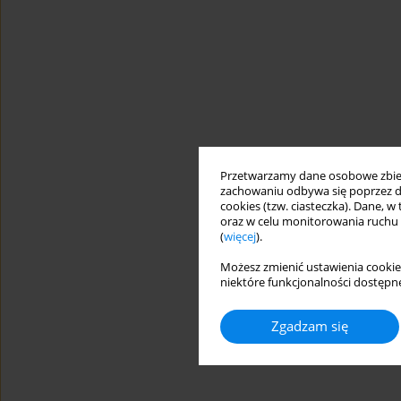
Przetwarzamy dane osobowe zbiera
zachowaniu odbywa się poprzez d
cookies (tzw. ciasteczka). Dane, w
oraz w celu monitorowania ruchu
(
więcej
).
Możesz zmienić ustawienia cookie
niektóre funkcjonalności dostępne
Zgadzam się