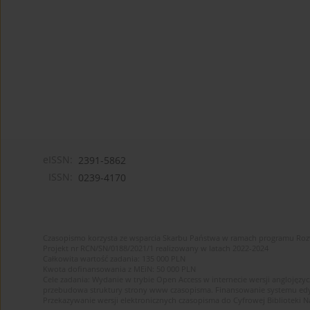
eISSN:
2391-5862
ISSN:
0239-4170
Czasopismo korzysta ze wsparcia Skarbu Państwa w ramach programu Ro
Projekt nr RCN/SN/0188/2021/1 realizowany w latach 2022-2024
Całkowita wartość zadania: 135 000 PLN
Kwota dofinansowania z MEiN: 50 000 PLN
Cele zadania: Wydanie w trybie Open Access w internecie wersji anglojęzyc
przebudowa struktury strony www czasopisma. Finansowanie systemu edytor
Przekazywanie wersji elektronicznych czasopisma do Cyfrowej Bibliotek