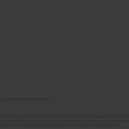
zwój Czasopism Naukowych (RCN)
znej i polskojęzycznej 8 kolejnych zeszytów czasopisma Psychoterapia (roczniki 2022-2
skiego Editorial System. Adiustacja i korekta zeszytów czasopisma. Przeciwdziałanie
i Narodowej POLONA oraz Cyfrowej Wypożyczalni Publikacji Naukowych Academica.