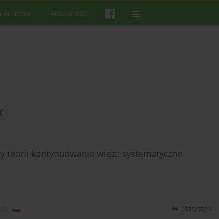
a Autorów
Aktualności
k
wy teorii kontynuowania więzi: systematyczne
DF)
Statystyki