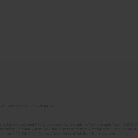
zwój Czasopism Naukowych (RCN)
znej i polskojęzycznej 8 kolejnych zeszytów czasopisma Psychoterapia (roczniki 2022-2
skiego Editorial System. Adiustacja i korekta zeszytów czasopisma. Przeciwdziałanie
i Narodowej POLONA oraz Cyfrowej Wypożyczalni Publikacji Naukowych Academica.