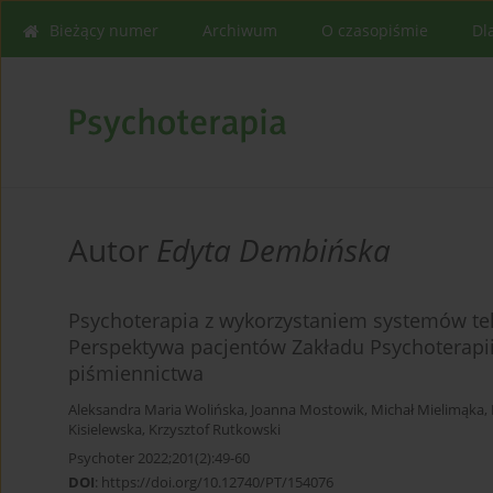
Bieżący numer
Archiwum
O czasopiśmie
Dl
Autor
Edyta Dembińska
Psychoterapia z wykorzystaniem systemów tele
Perspektywa pacjentów Zakładu Psychoterapi
piśmiennictwa
Aleksandra Maria Wolińska
,
Joanna Mostowik
,
Michał Mielimąka
,
Kisielewska
,
Krzysztof Rutkowski
Psychoter 2022;201(2):49-60
DOI
:
https://doi.org/10.12740/PT/154076