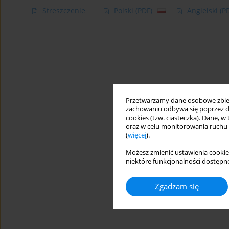
Streszczenie
Polski
(PDF)
Angielski
(P
Przetwarzamy dane osobowe zbiera
zachowaniu odbywa się poprzez d
cookies (tzw. ciasteczka). Dane, w
oraz w celu monitorowania ruchu
(
więcej
).
Możesz zmienić ustawienia cookie
niektóre funkcjonalności dostępne
Zgadzam się