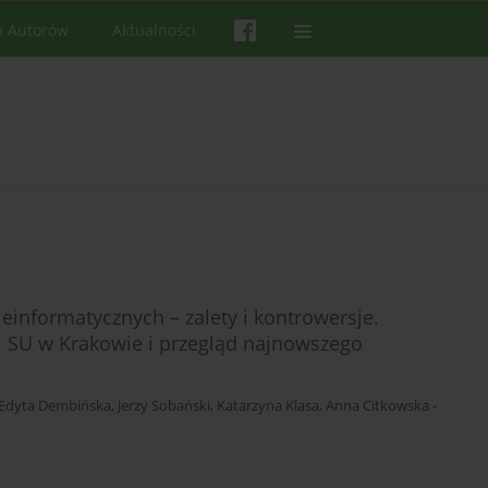
a Autorów
Aktualności
informatycznych – zalety i kontrowersje.
i SU w Krakowie i przegląd najnowszego
Edyta Dembińska
,
Jerzy Sobański
,
Katarzyna Klasa
,
Anna Citkowska -