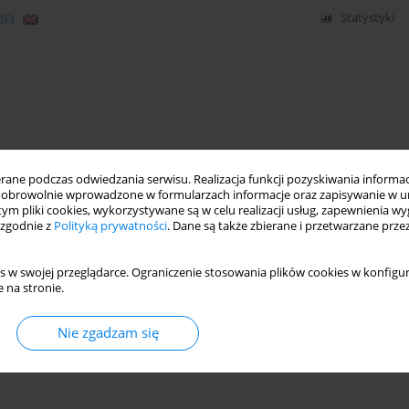
DF)
Statystyki
ne podczas odwiedzania serwisu. Realizacja funkcji pozyskiwania informacj
obrowolnie wprowadzone w formularzach informacje oraz zapisywanie w u
 tym pliki cookies, wykorzystywane są w celu realizacji usług, zapewnienia 
 zgodnie z
Polityką prywatności
. Dane są także zbierane i przetwarzane prze
s w swojej przeglądarce. Ograniczenie stosowania plików cookies w konfigur
 na stronie.
Nie zgadzam się