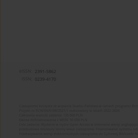
eISSN:
2391-5862
ISSN:
0239-4170
Czasopismo korzysta ze wsparcia Skarbu Państwa w ramach programu Ro
Projekt nr RCN/SN/0188/2021/1 realizowany w latach 2022-2024
Całkowita wartość zadania: 135 000 PLN
Kwota dofinansowania z MEiN: 50 000 PLN
Cele zadania: Wydanie w trybie Open Access w internecie wersji anglojęzyc
przebudowa struktury strony www czasopisma. Finansowanie systemu edytor
Przekazywanie wersji elektronicznych czasopisma do Cyfrowej Bibliotek