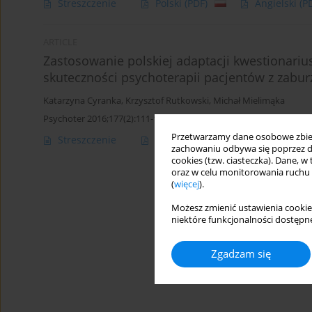
Streszczenie
Polski
(PDF)
Angielski
(P
ARTICLE
Zastosowanie polskiej adaptacji kwestionari
skuteczności psychoterapii pacjentów z zabu
Katarzyna Cyranka
,
Krzysztof Rutkowski
,
Michał Mielimąka
Psychoter 2016;177(2):111-122
Przetwarzamy dane osobowe zbiera
Streszczenie
Polski
(PDF)
Angielski
(P
zachowaniu odbywa się poprzez d
cookies (tzw. ciasteczka). Dane, w
oraz w celu monitorowania ruchu
(
więcej
).
Możesz zmienić ustawienia cookie
niektóre funkcjonalności dostępne
Zgadzam się