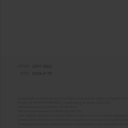
eISSN:
2391-5862
ISSN:
0239-4170
Czasopismo korzysta ze wsparcia Skarbu Państwa w ramach programu Ro
Projekt nr RCN/SN/0188/2021/1 realizowany w latach 2022-2024
Całkowita wartość zadania: 135 000 PLN
Kwota dofinansowania z MEiN: 50 000 PLN
Cele zadania: Wydanie w trybie Open Access w internecie wersji anglojęzyc
przebudowa struktury strony www czasopisma. Finansowanie systemu edytor
Przekazywanie wersji elektronicznych czasopisma do Cyfrowej Bibliotek