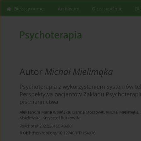
Bieżący numer
Archiwum
O czasopiśmie
Dl
Autor
Michał Mielimąka
Psychoterapia z wykorzystaniem systemów tele
Perspektywa pacjentów Zakładu Psychoterapi
piśmiennictwa
Aleksandra Maria Wolińska
,
Joanna Mostowik
,
Michał Mielimąka
,
Kisielewska
,
Krzysztof Rutkowski
Psychoter 2022;201(2):49-60
DOI
:
https://doi.org/10.12740/PT/154076