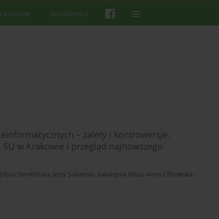
a Autorów
Aktualności
informatycznych – zalety i kontrowersje.
i SU w Krakowie i przegląd najnowszego
Edyta Dembińska
,
Jerzy Sobański
,
Katarzyna Klasa
,
Anna Citkowska -