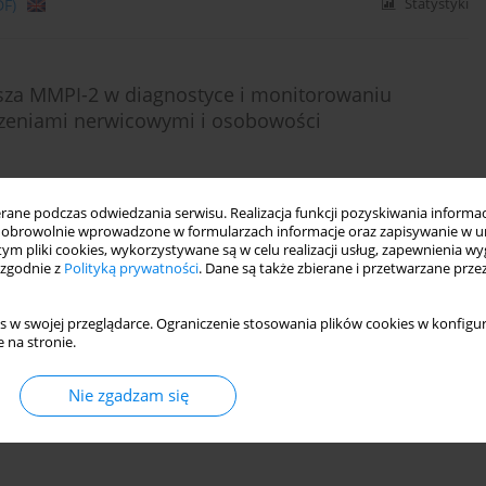
DF)
Statystyki
usza MMPI-2 w diagnostyce i monitorowaniu
rzeniami nerwicowymi i osobowości
ne podczas odwiedzania serwisu. Realizacja funkcji pozyskiwania informacj
DF)
Statystyki
obrowolnie wprowadzone w formularzach informacje oraz zapisywanie w u
 tym pliki cookies, wykorzystywane są w celu realizacji usług, zapewnienia 
 zgodnie z
Polityką prywatności
. Dane są także zbierane i przetwarzane prze
s w swojej przeglądarce. Ograniczenie stosowania plików cookies w konfigur
 na stronie.
Nie zgadzam się