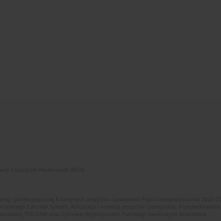
zwój Czasopism Naukowych (RCN)
znej i polskojęzycznej 8 kolejnych zeszytów czasopisma Psychoterapia (roczniki 2022-2
skiego Editorial System. Adiustacja i korekta zeszytów czasopisma. Przeciwdziałanie
i Narodowej POLONA oraz Cyfrowej Wypożyczalni Publikacji Naukowych Academica.