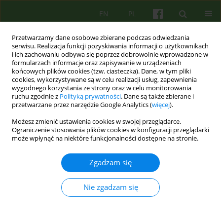
EN
PL
Przetwarzamy dane osobowe zbierane podczas odwiedzania
serwisu. Realizacja funkcji pozyskiwania informacji o użytkownikach
i ich zachowaniu odbywa się poprzez dobrowolnie wprowadzone w
formularzach informacje oraz zapisywanie w urządzeniach
końcowych plików cookies (tzw. ciasteczka). Dane, w tym pliki
cookies, wykorzystywane są w celu realizacji usług, zapewnienia
wygodnego korzystania ze strony oraz w celu monitorowania
ruchu zgodnie z
Polityką prywatności
. Dane są także zbierane i
przetwarzane przez narzędzie Google Analytics (
więcej
).
Autor
Błażej Wojdała
Możesz zmienić ustawienia cookies w swojej przeglądarce.
Ograniczenie stosowania plików cookies w konfiguracji przeglądarki
Czy różnica między psychoterapią w formie
może wpłynąć na niektóre funkcjonalności dostępne na stronie.
wideorozmów i w formie gabinetowej dotyczy
istoty procesu psychoterapeutycznego?
Zgadzam się
Błażej Wojdała
,
Katarzyna Barska
Nie zgadzam się
Psychoter 2021;199(4):5-20
DOI
:
https://doi.org/10.12740/PT/144705
Statystyki