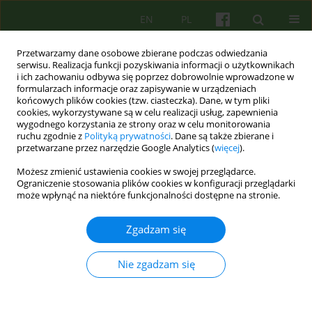
EN
PL
Przetwarzamy dane osobowe zbierane podczas odwiedzania
serwisu. Realizacja funkcji pozyskiwania informacji o użytkownikach
i ich zachowaniu odbywa się poprzez dobrowolnie wprowadzone w
formularzach informacje oraz zapisywanie w urządzeniach
końcowych plików cookies (tzw. ciasteczka). Dane, w tym pliki
cookies, wykorzystywane są w celu realizacji usług, zapewnienia
wygodnego korzystania ze strony oraz w celu monitorowania
ruchu zgodnie z
Polityką prywatności
. Dane są także zbierane i
przetwarzane przez narzędzie Google Analytics (
więcej
).
Autor
Antoni Grzybowski
Możesz zmienić ustawienia cookies w swojej przeglądarce.
Ograniczenie stosowania plików cookies w konfiguracji przeglądarki
może wpłynąć na niektóre funkcjonalności dostępne na stronie.
ARTICLE
Nieświadomość jako wiadomość od Innego.
Zgadzam się
Teoria i praktyka psychoanalityczna według
Jean'a Laplanche'a.
Nie zgadzam się
Antoni Grzybowski
,
Dariusz Grabowski
Psychoter 2018;185(2):21-34
Statystyki