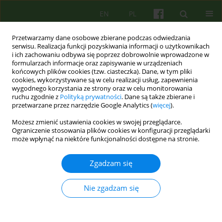
EN
PL
Przetwarzamy dane osobowe zbierane podczas odwiedzania
serwisu. Realizacja funkcji pozyskiwania informacji o użytkownikach
i ich zachowaniu odbywa się poprzez dobrowolnie wprowadzone w
formularzach informacje oraz zapisywanie w urządzeniach
końcowych plików cookies (tzw. ciasteczka). Dane, w tym pliki
cookies, wykorzystywane są w celu realizacji usług, zapewnienia
wygodnego korzystania ze strony oraz w celu monitorowania
ruchu zgodnie z
Polityką prywatności
. Dane są także zbierane i
przetwarzane przez narzędzie Google Analytics (
więcej
).
Autor
Anna Kominek
Możesz zmienić ustawienia cookies w swojej przeglądarce.
Ograniczenie stosowania plików cookies w konfiguracji przeglądarki
może wpłynąć na niektóre funkcjonalności dostępne na stronie.
ARTICLE
Psychoterapia pary z wieloletnim
Zgadzam się
doświadczeniem psychozy
Ryszard Chłopek
,
Anna Kominek
Nie zgadzam się
Psychoter 2020;193(2):49-60
DOI
:
https://doi.org/10.12740/PT/122374
Statystyki