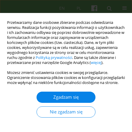
EN
PL
Przetwarzamy dane osobowe zbierane podczas odwiedzania
serwisu. Realizacja funkcji pozyskiwania informacji o użytkownikach
i ich zachowaniu odbywa się poprzez dobrowolnie wprowadzone w
formularzach informacje oraz zapisywanie w urządzeniach
końcowych plików cookies (tzw. ciasteczka). Dane, w tym pliki
cookies, wykorzystywane są w celu realizacji usług, zapewnienia
wygodnego korzystania ze strony oraz w celu monitorowania
ruchu zgodnie z
Polityką prywatności
. Dane są także zbierane i
przetwarzane przez narzędzie Google Analytics (
więcej
).
Słowo kluczowe
przemoc
Możesz zmienić ustawienia cookies w swojej przeglądarce.
domowa
Ograniczenie stosowania plików cookies w konfiguracji przeglądarki
może wpłynąć na niektóre funkcjonalności dostępne na stronie.
ARTICLE
Zgadzam się
Model psychoterapii osób stosujących przemoc
w bliskich związkach - studium przypadku
Nie zgadzam się
Dorota Jolanta Dyjakon
Psychoter 2019;188(1):29-45
DOI
:
https://doi.org/10.12740/PT/101668