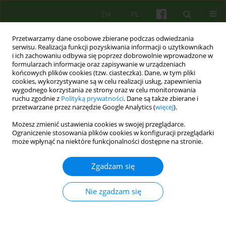
EN
PL
Przetwarzamy dane osobowe zbierane podczas odwiedzania
serwisu. Realizacja funkcji pozyskiwania informacji o użytkownikach
i ich zachowaniu odbywa się poprzez dobrowolnie wprowadzone w
formularzach informacje oraz zapisywanie w urządzeniach
końcowych plików cookies (tzw. ciasteczka). Dane, w tym pliki
cookies, wykorzystywane są w celu realizacji usług, zapewnienia
wygodnego korzystania ze strony oraz w celu monitorowania
ruchu zgodnie z
Polityką prywatności
. Dane są także zbierane i
przetwarzane przez narzędzie Google Analytics (
więcej
).
Słowo kluczowe
ślady przeżycia
Możesz zmienić ustawienia cookies w swojej przeglądarce.
utraty
Ograniczenie stosowania plików cookies w konfiguracji przeglądarki
może wpłynąć na niektóre funkcjonalności dostępne na stronie.
Pozostawieni - między powszechnym a
Zgadzam się
wyjątkowym doświadczeniem śmierci
samobójczej bliskiego
Nie zgadzam się
Joanna Ruczaj
,
Małgorzata Opoczyńska-Morasiewicz
Psychoter 2025;214(3):43-52