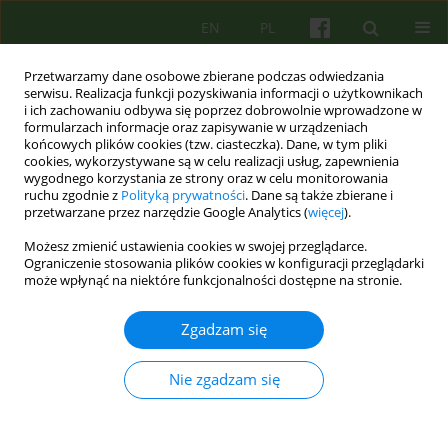
EN
PL
Przetwarzamy dane osobowe zbierane podczas odwiedzania
serwisu. Realizacja funkcji pozyskiwania informacji o użytkownikach
i ich zachowaniu odbywa się poprzez dobrowolnie wprowadzone w
formularzach informacje oraz zapisywanie w urządzeniach
końcowych plików cookies (tzw. ciasteczka). Dane, w tym pliki
cookies, wykorzystywane są w celu realizacji usług, zapewnienia
wygodnego korzystania ze strony oraz w celu monitorowania
ruchu zgodnie z
Polityką prywatności
. Dane są także zbierane i
przetwarzane przez narzędzie Google Analytics (
więcej
).
Archiwum
Możesz zmienić ustawienia cookies w swojej przeglądarce.
Ograniczenie stosowania plików cookies w konfiguracji przeglądarki
1/2023 vol. 204
może wpłynąć na niektóre funkcjonalności dostępne na stronie.
Zgadzam się
Od redakcji
Magdalena Zielińska
Nie zgadzam się
Psychoter 2023;204(1):3-4
Statystyki