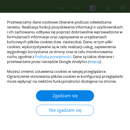
EN
PL
Przetwarzamy dane osobowe zbierane podczas odwiedzania
serwisu. Realizacja funkcji pozyskiwania informacji o użytkownikach
i ich zachowaniu odbywa się poprzez dobrowolnie wprowadzone w
formularzach informacje oraz zapisywanie w urządzeniach
końcowych plików cookies (tzw. ciasteczka). Dane, w tym pliki
cookies, wykorzystywane są w celu realizacji usług, zapewnienia
wygodnego korzystania ze strony oraz w celu monitorowania
ruchu zgodnie z
Polityką prywatności
. Dane są także zbierane i
przetwarzane przez narzędzie Google Analytics (
więcej
).
Archiwum
Możesz zmienić ustawienia cookies w swojej przeglądarce.
Ograniczenie stosowania plików cookies w konfiguracji przeglądarki
1/2010 vol. 152
może wpłynąć na niektóre funkcjonalności dostępne na stronie.
Zgadzam się
ARTICLE
Psychodynamiczne rozumienie macierzyństwa —
Nie zgadzam się
implikacje dla pracy klinicznej 5-19
Magdalena Chrzan-Detkos
Psychoter 2010;152(1):5-14