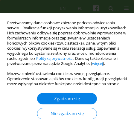
EN
PL
Przetwarzamy dane osobowe zbierane podczas odwiedzania
serwisu. Realizacja funkcji pozyskiwania informacji o użytkownikach
i ich zachowaniu odbywa się poprzez dobrowolnie wprowadzone w
formularzach informacje oraz zapisywanie w urządzeniach
końcowych plików cookies (tzw. ciasteczka). Dane, w tym pliki
cookies, wykorzystywane są w celu realizacji usług, zapewnienia
wygodnego korzystania ze strony oraz w celu monitorowania
ruchu zgodnie z
Polityką prywatności
. Dane są także zbierane i
przetwarzane przez narzędzie Google Analytics (
więcej
).
1/2010 vol. 152
Możesz zmienić ustawienia cookies w swojej przeglądarce.
Ograniczenie stosowania plików cookies w konfiguracji przeglądarki
BOOK REVIEW
może wpłynąć na niektóre funkcjonalności dostępne na stronie.
PSYCHOTERAPIA BEZ TAJEMNIC.
Zgadzam się
PODSTAWOWA WIEDZA I
Nie zgadzam się
PRAKTYCZNE WSKAZÓWKI.