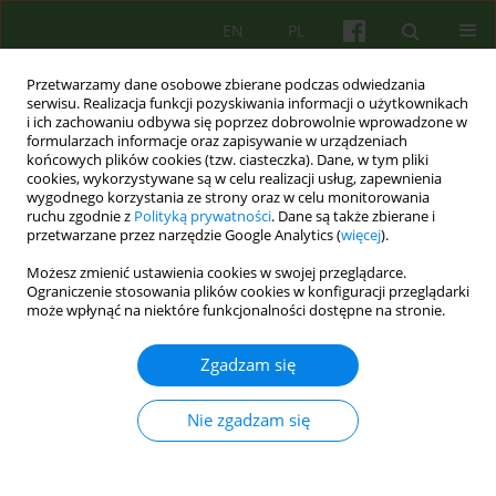
EN
PL
Przetwarzamy dane osobowe zbierane podczas odwiedzania
serwisu. Realizacja funkcji pozyskiwania informacji o użytkownikach
i ich zachowaniu odbywa się poprzez dobrowolnie wprowadzone w
formularzach informacje oraz zapisywanie w urządzeniach
końcowych plików cookies (tzw. ciasteczka). Dane, w tym pliki
cookies, wykorzystywane są w celu realizacji usług, zapewnienia
wygodnego korzystania ze strony oraz w celu monitorowania
ruchu zgodnie z
Polityką prywatności
. Dane są także zbierane i
przetwarzane przez narzędzie Google Analytics (
więcej
).
Autor
Maciej Załuski
Możesz zmienić ustawienia cookies w swojej przeglądarce.
Ograniczenie stosowania plików cookies w konfiguracji przeglądarki
ARTICLE
może wpłynąć na niektóre funkcjonalności dostępne na stronie.
Tworzenie znaczeń choroby przez pacjentów
chorych przewlekle. Wybrane wyniki badań.
Zgadzam się
Maciej Załuski
,
Agnieszka Matjanowska
Nie zgadzam się
Psychoter 2015;175(4):43-54
Statystyki
Streszczenie
Polski
(PDF)