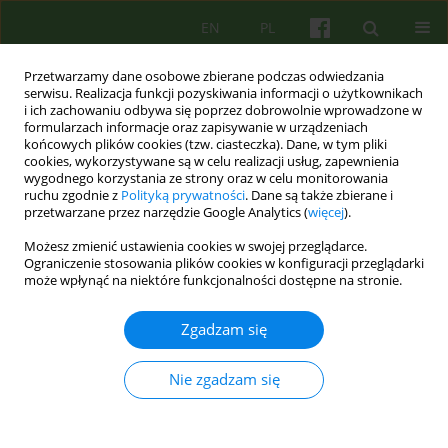
EN
PL
Przetwarzamy dane osobowe zbierane podczas odwiedzania
serwisu. Realizacja funkcji pozyskiwania informacji o użytkownikach
i ich zachowaniu odbywa się poprzez dobrowolnie wprowadzone w
formularzach informacje oraz zapisywanie w urządzeniach
końcowych plików cookies (tzw. ciasteczka). Dane, w tym pliki
cookies, wykorzystywane są w celu realizacji usług, zapewnienia
wygodnego korzystania ze strony oraz w celu monitorowania
ruchu zgodnie z
Polityką prywatności
. Dane są także zbierane i
przetwarzane przez narzędzie Google Analytics (
więcej
).
Autor
Krzysztof Rutkowski
Możesz zmienić ustawienia cookies w swojej przeglądarce.
Ograniczenie stosowania plików cookies w konfiguracji przeglądarki
Psychoterapia z wykorzystaniem systemów
może wpłynąć na niektóre funkcjonalności dostępne na stronie.
teleinformatycznych – zalety i kontrowersje.
Perspektywa pacjentów Zakładu Psychoterapii SU
Zgadzam się
w Krakowie i przegląd najnowszego
piśmiennictwa
Nie zgadzam się
Aleksandra Maria Wolińska
,
Joanna Mostowik
,
Michał Mielimąka
,
Edyta
Dembińska
,
Jerzy Sobański
,
Katarzyna Klasa
,
Anna Citkowska -
Kisielewska
,
Krzysztof Rutkowski