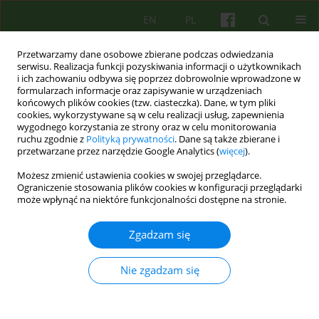
EN
PL
Przetwarzamy dane osobowe zbierane podczas odwiedzania
serwisu. Realizacja funkcji pozyskiwania informacji o użytkownikach
i ich zachowaniu odbywa się poprzez dobrowolnie wprowadzone w
formularzach informacje oraz zapisywanie w urządzeniach
końcowych plików cookies (tzw. ciasteczka). Dane, w tym pliki
cookies, wykorzystywane są w celu realizacji usług, zapewnienia
wygodnego korzystania ze strony oraz w celu monitorowania
ruchu zgodnie z
Polityką prywatności
. Dane są także zbierane i
przetwarzane przez narzędzie Google Analytics (
więcej
).
3/2005 vol. 134
Możesz zmienić ustawienia cookies w swojej przeglądarce.
Ograniczenie stosowania plików cookies w konfiguracji przeglądarki
BOOK REVIEW
może wpłynąć na niektóre funkcjonalności dostępne na stronie.
SEKTY, MANIPULACJA
Zgadzam się
PSYCHOLOGICZNA
Nie zgadzam się
Krzysztof Rutkowski