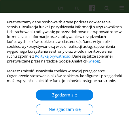
EN
PL
Przetwarzamy dane osobowe zbierane podczas odwiedzania
serwisu. Realizacja funkcji pozyskiwania informacji o użytkownikach
i ich zachowaniu odbywa się poprzez dobrowolnie wprowadzone w
formularzach informacje oraz zapisywanie w urządzeniach
końcowych plików cookies (tzw. ciasteczka). Dane, w tym pliki
cookies, wykorzystywane są w celu realizacji usług, zapewnienia
wygodnego korzystania ze strony oraz w celu monitorowania
ruchu zgodnie z
Polityką prywatności
. Dane są także zbierane i
przetwarzane przez narzędzie Google Analytics (
więcej
).
Autor
Bogusława Piasecka
Możesz zmienić ustawienia cookies w swojej przeglądarce.
Ograniczenie stosowania plików cookies w konfiguracji przeglądarki
ARTICLE
może wpłynąć na niektóre funkcjonalności dostępne na stronie.
Od marca 2020 do marca 2021 - psychoterapeuci
o pracy w pandemii COVID-19. Autoetnografia
Zgadzam się
zbiorowa
Nie zgadzam się
Bogusława Elżbieta Piasecka
,
Antonina Bryniarska
,
Swietłana Mróz
,
Barbara Wojszel
,
Monika Janczura
,
Barbara Józefik
,
Agata Siwiec-Bek
,
Bartłomiej Taurogiński
Psychoter 2021;197(2):9-27