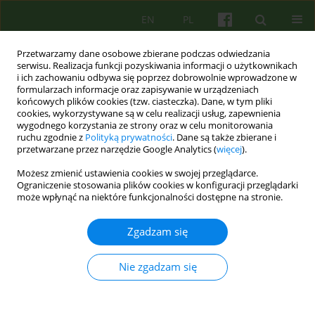
EN
PL
Przetwarzamy dane osobowe zbierane podczas odwiedzania
serwisu. Realizacja funkcji pozyskiwania informacji o użytkownikach
i ich zachowaniu odbywa się poprzez dobrowolnie wprowadzone w
formularzach informacje oraz zapisywanie w urządzeniach
końcowych plików cookies (tzw. ciasteczka). Dane, w tym pliki
cookies, wykorzystywane są w celu realizacji usług, zapewnienia
wygodnego korzystania ze strony oraz w celu monitorowania
ruchu zgodnie z
Polityką prywatności
. Dane są także zbierane i
przetwarzane przez narzędzie Google Analytics (
więcej
).
Autor
Łukasz Müldner-
Możesz zmienić ustawienia cookies w swojej przeglądarce.
Nieckowski
Ograniczenie stosowania plików cookies w konfiguracji przeglądarki
może wpłynąć na niektóre funkcjonalności dostępne na stronie.
ARTICLE
Zgadzam się
Zasady konstrukcji klinicznego studium
przypadku w psychoterapii.
Nie zgadzam się
Bernadetta Janusz
,
Katarzyna Czapkiewicz
,
Małgorzata Wolska
,
Kazimierz Bierzyński
,
Łukasz Müldner-Nieckowski
,
Mariusz Furgał
Psychoter 2019;191(4):41-56