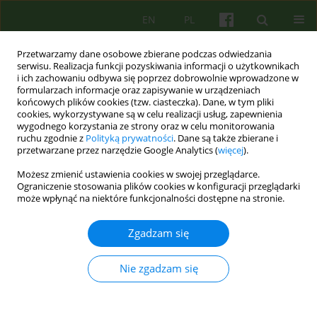
EN
PL
Przetwarzamy dane osobowe zbierane podczas odwiedzania
serwisu. Realizacja funkcji pozyskiwania informacji o użytkownikach
i ich zachowaniu odbywa się poprzez dobrowolnie wprowadzone w
formularzach informacje oraz zapisywanie w urządzeniach
końcowych plików cookies (tzw. ciasteczka). Dane, w tym pliki
cookies, wykorzystywane są w celu realizacji usług, zapewnienia
wygodnego korzystania ze strony oraz w celu monitorowania
ruchu zgodnie z
Polityką prywatności
. Dane są także zbierane i
przetwarzane przez narzędzie Google Analytics (
więcej
).
Autor
Justyna Kotowska
Możesz zmienić ustawienia cookies w swojej przeglądarce.
Ograniczenie stosowania plików cookies w konfiguracji przeglądarki
Ocena użyteczności aplikacji E-POP jako
może wpłynąć na niektóre funkcjonalności dostępne na stronie.
terapeutycznego programu ograniczania picia
alkoholu w dobie pandemii SARS-CoV-2
Zgadzam się
Katarzyna Olszewska-Turek
,
Robert Modrzyński
,
Justyna Kotowska
,
Barbara Bętkowska-Korpała
Nie zgadzam się
Psychoter 2022;200(1):23-32
DOI
:
https://doi.org/10.12740/PT/147018
Statystyki