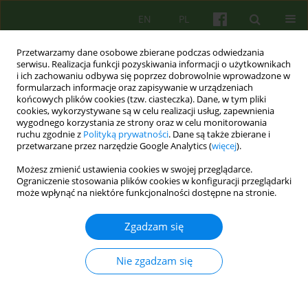
EN
PL
Przetwarzamy dane osobowe zbierane podczas odwiedzania
serwisu. Realizacja funkcji pozyskiwania informacji o użytkownikach
i ich zachowaniu odbywa się poprzez dobrowolnie wprowadzone w
formularzach informacje oraz zapisywanie w urządzeniach
końcowych plików cookies (tzw. ciasteczka). Dane, w tym pliki
cookies, wykorzystywane są w celu realizacji usług, zapewnienia
wygodnego korzystania ze strony oraz w celu monitorowania
ruchu zgodnie z
Polityką prywatności
. Dane są także zbierane i
przetwarzane przez narzędzie Google Analytics (
więcej
).
Autor
Artur Kołakowski
Możesz zmienić ustawienia cookies w swojej przeglądarce.
Ograniczenie stosowania plików cookies w konfiguracji przeglądarki
ARTICLE
może wpłynąć na niektóre funkcjonalności dostępne na stronie.
Terapia poznawczo-behawioralna pacjentki z
mutyzmem wybiórczym — analiza przypadku
Zgadzam się
Angelika Barbara Listwan
,
Artur Kołakowski
Nie zgadzam się
Psychoter 2021;196(1):33-47
DOI
:
https://doi.org/10.12740/PT/132249
Statystyki