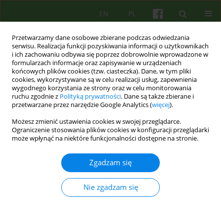
EN
PL
Przetwarzamy dane osobowe zbierane podczas odwiedzania
serwisu. Realizacja funkcji pozyskiwania informacji o użytkownikach
i ich zachowaniu odbywa się poprzez dobrowolnie wprowadzone w
formularzach informacje oraz zapisywanie w urządzeniach
końcowych plików cookies (tzw. ciasteczka). Dane, w tym pliki
cookies, wykorzystywane są w celu realizacji usług, zapewnienia
wygodnego korzystania ze strony oraz w celu monitorowania
ruchu zgodnie z
Polityką prywatności
. Dane są także zbierane i
przetwarzane przez narzędzie Google Analytics (
więcej
).
Autor
Elzbieta Smoleń
Możesz zmienić ustawienia cookies w swojej przeglądarce.
Ograniczenie stosowania plików cookies w konfiguracji przeglądarki
może wpłynąć na niektóre funkcjonalności dostępne na stronie.
Praca terapeutyczna z traumatycznymi
przekazami transgeneracyjnymi.
Zgadzam się
Katarzyna Prot- Klinger
,
Elzbieta Smoleń
Psychoter 2022;202(3):5-18
Nie zgadzam się
DOI
:
https://doi.org/10.12740/PT/159038
Statystyki