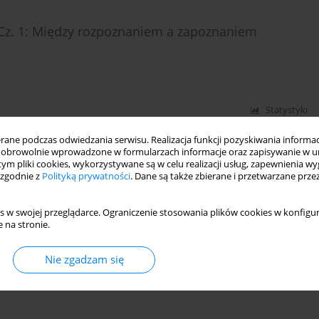
 Cz. 1: Między rozpoznaniem a zapoznaniem
Statystyki
ne podczas odwiedzania serwisu. Realizacja funkcji pozyskiwania informacj
obrowolnie wprowadzone w formularzach informacje oraz zapisywanie w u
 tym pliki cookies, wykorzystywane są w celu realizacji usług, zapewnienia 
Cz. 2: Uzgadnianie czy uznanie?
 zgodnie z
Polityką prywatności
. Dane są także zbierane i przetwarzane prze
s w swojej przeglądarce. Ograniczenie stosowania plików cookies w konfigur
 na stronie.
Statystyki
Nie zgadzam się