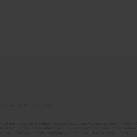
zwój Czasopism Naukowych (RCN)
znej i polskojęzycznej 8 kolejnych zeszytów czasopisma Psychoterapia (roczniki 2022-2
skiego Editorial System. Adiustacja i korekta zeszytów czasopisma. Przeciwdziałanie
i Narodowej POLONA oraz Cyfrowej Wypożyczalni Publikacji Naukowych Academica.