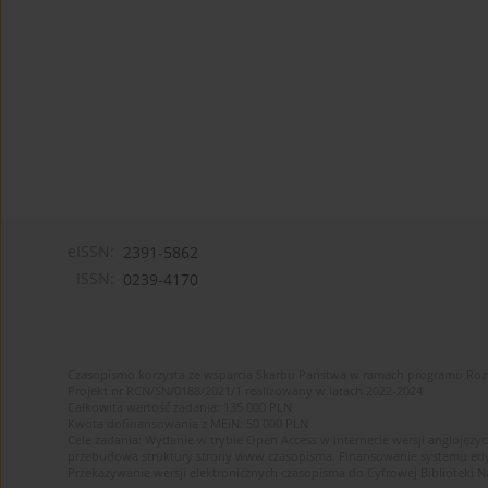
eISSN:
2391-5862
ISSN:
0239-4170
Czasopismo korzysta ze wsparcia Skarbu Państwa w ramach programu Ro
Projekt nr RCN/SN/0188/2021/1 realizowany w latach 2022-2024
Całkowita wartość zadania: 135 000 PLN
Kwota dofinansowania z MEiN: 50 000 PLN
Cele zadania: Wydanie w trybie Open Access w internecie wersji anglojęzyc
przebudowa struktury strony www czasopisma. Finansowanie systemu edytor
Przekazywanie wersji elektronicznych czasopisma do Cyfrowej Bibliotek