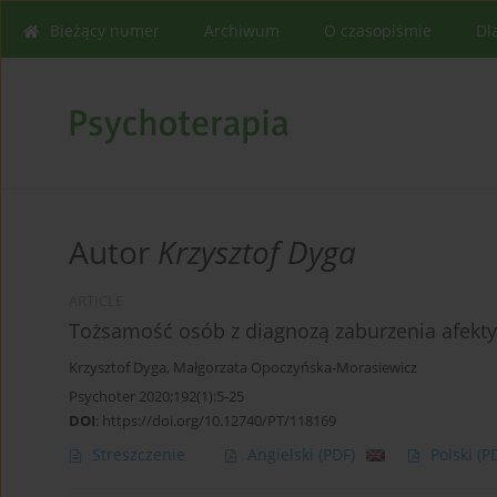
Bieżący numer
Archiwum
O czasopiśmie
Dl
Autor
Krzysztof Dyga
ARTICLE
Tożsamość osób z diagnozą zaburzenia afe
Krzysztof Dyga
,
Małgorzata Opoczyńska-Morasiewicz
Psychoter 2020;192(1):5-25
DOI
:
https://doi.org/10.12740/PT/118169
Streszczenie
Angielski
(PDF)
Polski
(P