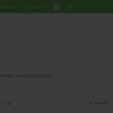
a Autorów
Aktualności
ktywnego dwubiegunowego
DF)
Statystyki